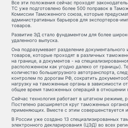
Все эти положения сейчас проходят законодательн
ТС уже подготовлено более 500 поправок в Тамо
Комиссии Таможенного союза, которые предусма
административных барьеров для экспортеров-им
товаров.
Развитие ЭД стало фундаментом для более широк
удаленного выпуска.
Она подразумевает разделение документального 
товаров, которые проходят в различных таможенн
на границе, а документов - на специализированн
расположенном как угодно далеко от границы). Т
количество большегрузного автотранспорта, сл
контролем по дорогам РФ, сократить документоо
нагрузку на таможенные органы в зависимости от
общее время таможенных операций в отношении
Сейчас технология работает в штатном режиме, р
Постепено расширяется круг таможенных органов
применяющих. Вместе с этим совершенствуется и
В России уже создано 13 специализированных та
электронного декларирования (ЦЭД) во всех рег