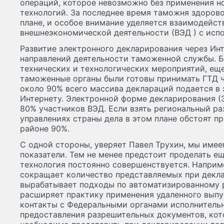
операций, которое невозможно без применения 
технологий. За последнее время таможня здорово
плане, и особое внимание уделяется взаимодейс
внешнеэкономической деятельности (ВЭД ) с испо
Развитие электронного декларирования через Инт
направлений деятельности таможенной службы. Б
технических и технологических мероприятий, еще
таможенные органы были готовы принимать ГТД че
около 90% всего массива деклараций подается в
Интернету. Электронной форме декларирования (
80% участников ВЭД. Если взять региональный ра
управлениях страны дела в этом плане обстоят пр
районе 90%.
С одной стороны, уверяет Павел Трухин, мы имее
показатели. Тем не менее предстоит проделать е
технология постоянно совершенствуется. Наприм
сокращает количество представляемых при декл
вырабатывает подходы по автоматизированному 
расширяет практику применения удаленного выпу
контакты с Федеральными органами исполнительн
предоставления разрешительных документов, кот