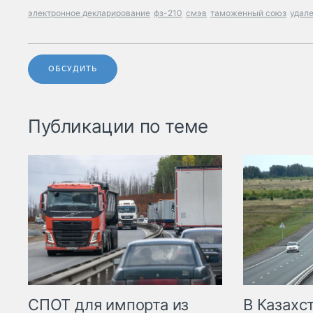
электронное декларирование
фз-210
смэв
таможенный союз
удал
ОБСУДИТЬ
Публикации по теме
СПОТ для импорта из
В Казахс