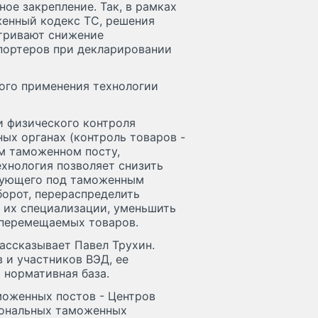
ое закрепление. Так, в рамках
женный кодекс ТС, решения
тривают снижение
портеров при декларировании
ого применения технологии
и физического контроля
ых органах (контроль товаров -
ом таможенном посту,
ехнология позволяет снизить
едующего под таможенным
борот, перераспределить
 их специализации, уменьшить
 перемещаемых товаров.
ассказывает Павел Трухин.
 и участников ВЭД, ее
 нормативная база.
моженных постов - Центров
иональных таможенных