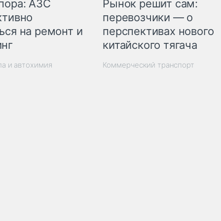
пора: АЗС
Рынок решит сам:
ктивно
перевозчики — о
ься на ремонт и
перспективах нового
инг
китайского тягача
ла и автохимия
Коммерческий транспорт