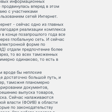
новых информационных
 продвинулась вперед в этом
твию с участниками
льзованием сетей Интернет.
ернет - сейчас одно из главных
лагодаря реализации комплекса
 в конце позапрошлого года все
рез глобальную сеть. И сейчас
 электронной форме по
ЭД) отдали предпочтение более
зрез, то во всех таможенных
имерно одинаково, то есть в
м вроде бы неплохие
ще достаточно большой путь, и
ер, таможня планомерно
арировании документов,
решению выпуска товаров,
ска. Сейчас налаживаются
ой власти (ФОИВ) в области
орые по законодательству