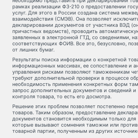
необходимо представить при декларировании това
рамках реализации ФЗ-210 о предоставлении гос
услуг. Для этого в России создана система межв
взаимодействия (СМЭВ). Она позволяет исключит
декларировании документов от участника ВЭД (он
причастных ведомств), проводить автоматическу
заявленных в электронной ГТД, со сведениями, н
соответствующих ФОИВ. Все это, безусловно, поз
от лишних бумаг.
Результаты поиска информации о конкретной тов
информационных массивах, ее сопоставление и а
управления рисками позволяют таможенникам чет
требуют дополнительной проверки в процессе об
необходимость применения конкретных форм там
запрос дополнительных документов и сведений и 
контроля товара, то есть его досмотра.
Решение этих проблем позволяет постепенно пер
товаров. Таким образом, предоставление деклар
документов становится необходимым только для
которые вызывают сомнения таможни или против
товарной партии, полученным из других источник