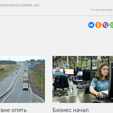
енный выпуск товаров
цэд
14 просмотров 
Бизнес начал
тане опять