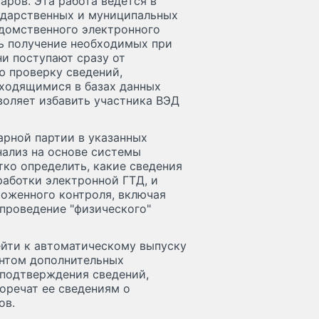
ров. Эта работа ведется в
ударственных и муниципальных
едомственного электронного
ь получение необходимых при
и поступают сразу от
ю проверку сведений,
аходящимися в базах данных
воляет избавить участника ВЭД
арной партии в указанных
нализ на основе системы
ко определить, какие сведения
работки электронной ГТД, и
оженного контроля, включая
проведение "физического"
ейти к автоматическому выпуску
антом дополнительных
 подтверждения сведений,
оречат ее сведениям о
ов.