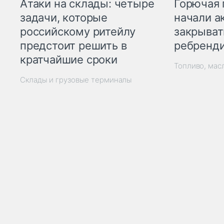
Горючая 
Атаки на склады: четыре
начали а
задачи, которые
закрыват
российскому ритейлу
ребренд
предстоит решить в
кратчайшие сроки
Топливо, мас
Склады и грузовые терминалы