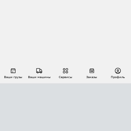
Ваши грузы
Ваши машины
Сервисы
Заказы
Профиль
АВТОМАТИЗАЦИЯ ПЕРЕВОЗОК
Площадки
Заказы
Торги
Тендеры
АТИ-Доки
GPS-мониторинг
АТИ Мессенджер
Цепочки грузов