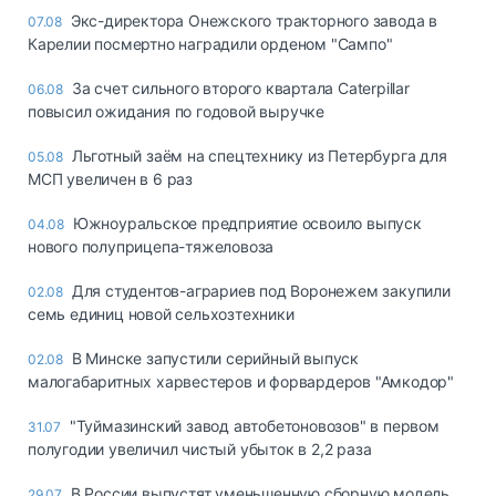
Экс-директора Онежского тракторного завода в
07.08
Карелии посмертно наградили орденом "Сампо"
За счет сильного второго квартала Caterpillar
06.08
повысил ожидания по годовой выручке
Льготный заём на спецтехнику из Петербурга для
05.08
МСП увеличен в 6 раз
Южноуральское предприятие освоило выпуск
04.08
нового полуприцепа-тяжеловоза
Для студентов-аграриев под Воронежем закупили
02.08
семь единиц новой сельхозтехники
В Минске запустили серийный выпуск
02.08
малогабаритных харвестеров и форвардеров "Амкодор"
"Туймазинский завод автобетоновозов" в первом
31.07
полугодии увеличил чистый убыток в 2,2 раза
В России выпустят уменьшенную сборную модель
29.07