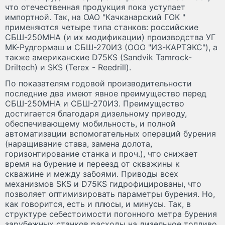
что отечественная продукция пока уступает
импортной. Так, на ОАО "Качканарский ГОК "
применяются четыре типа станков: российские
СБШ-250МНА (и их модификации) производства УГ
МК-Рудгормаш и СБШ-270ИЗ (ООО "ИЗ-КАРТЭКС"), а
также американские D75KS (Sandvik Tamrock-
Driltech) и SKS (Terex - Reedrill).
По показателям годовой производительности
последние два имеют явное преимущество перед
СБШ-250МНА и СБШ-270ИЗ. Преимущество
достигается благодаря дизельному приводу,
обеспечивающему мобильность, и полной
автоматизации вспомогательных операций бурения
(наращивание става, замена долота,
горизонтирование станка и проч.), что снижает
время на бурение и переезд от скважины к
скважине и между забоями. Приводы всех
механизмов SKS и D75KS гидрофицированы, что
позволяет оптимизировать параметры бурения. Но,
как говорится, есть и плюсы, и минусы. Так, в
структуре себестоимости погонного метра бурения
зарубежных станков расходы на дизельное топливо