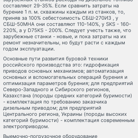
составляют 29-35%. Если сравнить затраты на
бурение 1 п. м. скважины каждым из станков, то,
приняв за 100% себестоимость СБШ-270ИЗ , у
СБШ-50МНА они составляют 110-140%, у SKS - 160-
220%, а у D75KS - 200%. Следует учесть также, что
зарубежные станки - новые, и пока затраты на их
ремонт незначительны, но будут расти с каждым
годом эксплуатации.
Основные пути развития буровой техники
российского производства это: гидрофикация
приводов основных механизмов; автоматизация
основных и вспомогательных операций бурения и
оптимизация параметров бурения; для предприятий
Северо-Западного и Сибирского регионов,
Казахстана (породы средних категорий буримости)
- комплектация по требованию заказчика
дизельным приводом; для предприятий
Центрального региона, Украины (породы высоких
категорий буримости) - комплектация современным
электроприводом.
Выемочно-погрузочное оборудование