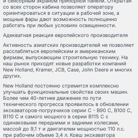
и сенсорным экраном приборной панели. Открытая
со всех сторон кабина позволяет оператору
ориентироваться в ситуации в рабочей зоне, а
мощные фары дают возможность полноценно
работать при любых условиях освещенности.
Адекватная реакция европейского производителя
Активность азиатских производителей не позволяет
расслабляться европейским и американским
фирмам, выпускающим строительную технику. На
наш рынок приходят новые разработки компаний
New Holland, Kramer, JCB, Case, John Deere и многих
других.
New Holland постоянно стремится комплексно
улучшать функциональные свойства своих машин.
Более чем 40-летнее движение по пути
технического прогресса проявилось в обновлении
экскаваторов-погрузчиков серии C - В90 C, В100 C,
В110 C и самого мощного в серии В115 C с
одинаковыми передними и задними колесами,
массой до 9,1 т и двигателем мощностью 110 л.с.
при рабочем объеме 3,4 л. Ковш экскаватора