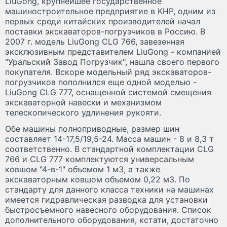
LiuGong, крупнейшее государственное
машиностроительное предприятие в КНР, одним из
первых среди китайских производителей начал
поставки экскаваторов-погрузчиков в Россию. В
2007 г. модель LiuGong CLG 766, завезенная
эксклюзивным представителем LiuGong - компанией
"Уральский Завод Погрузчик", нашла своего первого
покупателя. Вскоре модельный ряд экскаваторов-
погрузчиков пополнился еще одной моделью -
LiuGong CLG 777, оснащенной системой смещения
экскаваторной навески и механизмом
телескопического удлинения рукояти.
Обе машины полноприводные, размер шин
составляет 14-17,5/19,5-24. Масса машин - 8 и 8,3 т
соответственно. В стандартной комплектации CLG
766 и CLG 777 комплектуются универсальным
ковшом "4-в-1" объемом 1 м3, а также
экскаваторным ковшом объемом 0,22 м3. По
стандарту для данного класса техники на машинах
имеется гидравлическая разводка для установки
быстросъемного навесного оборудования. Список
дополнительного оборудования, кстати, достаточно