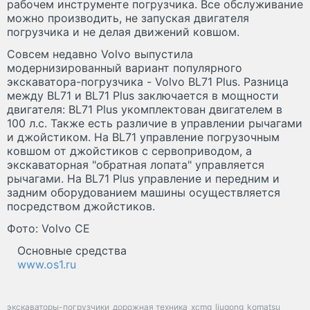
рабочем инструменте погрузчика. Все обслуживание
можно производить, не запуская двигателя
погрузчика и не делая движений ковшом.
Совсем недавно Volvo выпустила
модернизированный вариант популярного
экскаватора-погрузчика - Volvo BL71 Plus. Разница
между BL71 и BL71 Plus заключается в мощности
двигателя: BL71 Plus укомплектован двигателем в
100 л.с. Также есть различие в управлении рычагами
и джойстиком. На BL71 управление погрузочным
ковшом от джойстиков с сервоприводом, а
экскаваторная "обратная лопата" управляется
рычагами. На BL71 Plus управление и передним и
задним оборудованием машины осуществляется
посредством джойстиков.
Фото: Volvo CE
Основные средства
www.os1.ru
экскаваторы-погрузчики
дорожная техника
xcmg
liugong
komatsu