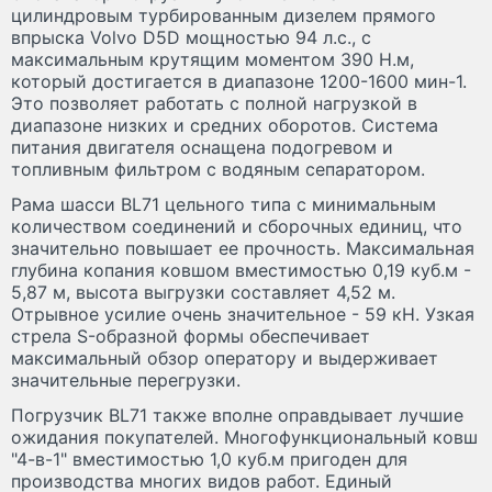
цилиндровым турбированным дизелем прямого
впрыска Volvo D5D мощностью 94 л.с., с
максимальным крутящим моментом 390 Н.м,
который достигается в диапазоне 1200-1600 мин-1.
Это позволяет работать с полной нагрузкой в
диапазоне низких и средних оборотов. Система
питания двигателя оснащена подогревом и
топливным фильтром с водяным сепаратором.
Рама шасси BL71 цельного типа с минимальным
количеством соединений и сборочных единиц, что
значительно повышает ее прочность. Максимальная
глубина копания ковшом вместимостью 0,19 куб.м -
5,87 м, высота выгрузки составляет 4,52 м.
Отрывное усилие очень значительное - 59 кН. Узкая
стрела S-образной формы обеспечивает
максимальный обзор оператору и выдерживает
значительные перегрузки.
Погрузчик BL71 также вполне оправдывает лучшие
ожидания покупателей. Многофункциональный ковш
"4-в-1" вместимостью 1,0 куб.м пригоден для
производства многих видов работ. Единый