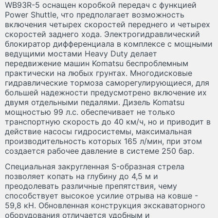
WB93R-5 оснащен коробкой передач с функцией
Power Shuttle, что предполагает возможность
включения четырех скоростей переднего и четырех
скоростей заднего хода. Электрогидравлический
блокиратор дифференциала в комплексе с мощными
ведущими мостами Heavy Duty делает
передвижение машин Komatsu беспроблемным
практически на любых грунтах. Многодисковые
гидравлические тормоза саморегулирующиеся, для
большей надежности предусмотрено включение их
двумя отдельными педалями. Дизель Komatsu
мощностью 99 л.с. обеспечивает не только
транспортную скорость до 40 км/ч, но и приводит в
действие насосы гидросистемы, максимальная
производительность которых 165 л/мин, при этом
создается рабочее давление в системе 250 бар.
Специальная закругленная S-образная стрела
позволяет копать на глубину до 4,5 м и
преодолевать различные препятствия, чему
способствует высокое усилие отрыва на ковше -
59,8 кН. Обновленная конструкция экскаваторного
оборудования отличается удобным и