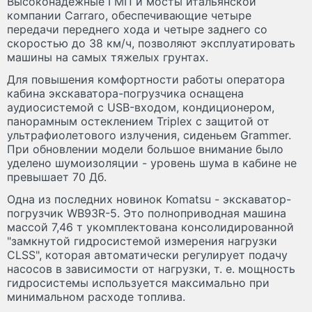
Высоконадежные ГМП и мосты итальянской
компании Carraro, обеспечивающие четыре
передачи переднего хода и четыре заднего со
скоростью до 38 км/ч, позволяют эксплуатировать
машины на самых тяжелых грунтах.
Для повышения комфортности работы оператора
кабина экскаватора-погрузчика оснащена
аудиосистемой с USB-входом, кондиционером,
панорамным остеклением Triplex с защитой от
ультрафиолетового излучения, сиденьем Grammer.
При обновлении модели большое внимание было
уделено шумоизоляции - уровень шума в кабине не
превышает 70 Дб.
Одна из последних новинок Komatsu - экскаватор-
погрузчик WB93R-5. Это полноприводная машина
массой 7,46 т укомплектована консолидированной
"замкнутой гидросистемой измерения нагрузки
CLSS", которая автоматически регулирует подачу
насосов в зависимости от нагрузки, т. е. мощность
гидросистемы используется максимально при
минимальном расходе топлива.