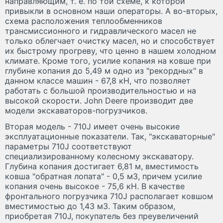
направляющим, т. е. по той схеме, к которой
привыкли в основном наши операторы. А во-вторых,
схема расположения теплообменников
трансмиссионного и гидравлического масел не
только облегчает очистку масел, но и способствует
их быстрому прогреву, что ценно в нашем холодном
климате. Кроме того, усилие копания на ковше при
глубине копания до 5,49 м одно из "рекордных" в
данном классе машин - 67,8 кН, что позволяет
работать с большой производительностью и на
высокой скорости. John Deere производит две
модели экскаваторов-погрузчиков.
Вторая модель - 710J имеет очень высокие
эксплуатационные показатели. Так, "экскаваторные"
параметры 710J соответствуют
специализированному колесному экскаватору.
Глубина копания достигает 6,81 м, вместимость
ковша "обратная лопата" - 0,5 м
3
, причем усилие
копания очень высокое - 75,6 кН. В качестве
фронтального погрузчика 710J располагает ковшом
вместимостью до 1,43 м
3
. Таким образом,
приобретая 710J, покупатель без преувеличений