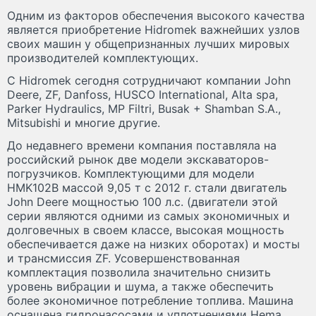
Одним из факторов обеспечения высокого качества
является приобретение Hidromek важнейших узлов
своих машин у общепризнанных лучших мировых
производителей комплектующих.
С Hidromek сегодня сотрудничают компании John
Deere, ZF, Danfoss, HUSCO International, Alta spa,
Parker Hydraulics, MP Filtri, Busak + Shamban S.A.,
Mitsubishi и многие другие.
До недавнего времени компания поставляла на
российский рынок две модели экскаваторов-
погрузчиков. Комплектующими для модели
HMK102B массой 9,05 т с 2012 г. стали двигатель
John Deere мощностью 100 л.с. (двигатели этой
серии являются одними из самых экономичных и
долговечных в своем классе, высокая мощность
обеспечивается даже на низких оборотах) и мосты
и трансмиссия ZF. Усовершенствованная
комплектация позволила значительно снизить
уровень вибрации и шума, а также обеспечить
более экономичное потребление топлива. Машина
оснащена гидронасосами и уплотнениями Hema,