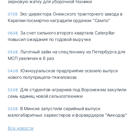
зерновую жатку для уборочной техники
Экс-директора Онежского тракторного завода в
07.08
Карелии посмертно наградили орденом "Сампо"
За счет сильного второго квартала Caterpillar
06.08
повысил ожидания по годовой выручке
Льготный заём на спецтехнику из Петербурга для
05.08
МСП увеличен в 6 раз
Южноуральское предприятие освоило выпуск
04.08
нового полуприцепа-тяжеловоза
Для студентов-аграриев под Воронежем закупили
02.08
семь единиц новой сельхозтехники
В Минске запустили серийный выпуск
02.08
малогабаритных харвестеров и форвардеров "Амкодор"
Все новости