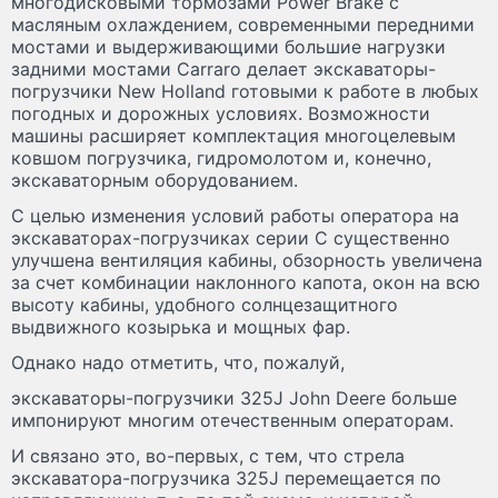
многодисковыми тормозами Power Brake с
масляным охлаждением, современными передними
мостами и выдерживающими большие нагрузки
задними мостами Carraro делает экскаваторы-
погрузчики New Holland готовыми к работе в любых
погодных и дорожных условиях. Возможности
машины расширяет комплектация многоцелевым
ковшом погрузчика, гидромолотом и, конечно,
экскаваторным оборудованием.
С целью изменения условий работы оператора на
экскаваторах-погрузчиках серии C существенно
улучшена вентиляция кабины, обзорность увеличена
за счет комбинации наклонного капота, окон на всю
высоту кабины, удобного солнцезащитного
выдвижного козырька и мощных фар.
Однако надо отметить, что, пожалуй,
экскаваторы-погрузчики 325J John Deere больше
импонируют многим отечественным операторам.
И связано это, во-первых, с тем, что стрела
экскаватора-погрузчика 325J перемещается по