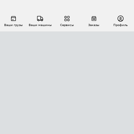
Ваши грузы
Ваши машины
Сервисы
Заказы
Профиль
АВТОМАТИЗАЦИЯ ПЕРЕВОЗОК
Площадки
Заказы
Торги
Тендеры
АТИ-Доки
GPS-мониторинг
АТИ Мессенджер
Цепочки грузов
API ATI.SU
ПОЛЕЗНОЕ
Расчет расстояний
БЕЗОПАСНОСТЬ
Академия ATI.SU
ATI.SU о безопасности
Звезды ATI.SU на вашем сайте
КОНТАКТЫ И ТАРИФЫ
Памятка по проверке контрагентов
Индекс ATI.SU FTL РФ
О системе ATI.SU