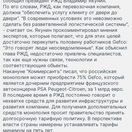
сообщил президент РЖД Владимир Якунин.
По его словам, РЖД, как перевозочная компания,
должна "обеспечить услугу клиенту от двери до
двери". "В современных условиях это невозможно
сделать без разветвленной логистической системы",
- считает он. Якунин прокомментировал мнения
экспертов, которые полагают, что для этих целей
достаточно перекупить половину работников Gefco:
"Это говорят люди неосведомленные". Как объяснил
глава РЖД, недостаточно привлечь специалистов,
так как еще нужны связи, технологии и
соответствующие объекты.
Накануне "Коммерсантъ" писал, что российская
монополия может приобрести 75% Gefco, который
является дочерним предприятием французского
автоконцерна PSA Peugeot-Citroen, за 1 млрд евро.
В последнее время в РЖД постоянно говорит о
нехватке средств для развития инфраструктуры и
развития компании. Для получения дополнительных
средств монополия просит правительство принять
долгосрочную тарифную политику. В перспективе
власти страны намерены устанавливать тарифы
минимум на пять лет.