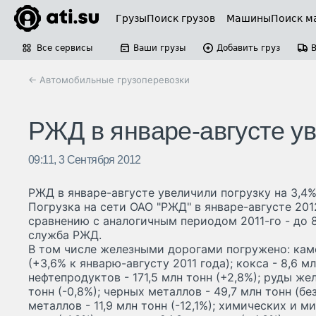
Грузы
Поиск грузов
Машины
Поиск м
Все сервисы
Ваши грузы
Добавить груз
← Автомобильные грузоперевозки
РЖД в январе-августе ув
09:11, 3 Сентября 2012
РЖД в январе-августе увеличили погрузку на 3,4
Погрузка на сети ОАО "РЖД" в январе-августе 201
сравнению с аналогичным периодом 2011-го - до 8
служба РЖД.
В том числе железными дорогами погружено: каме
(+3,6% к январю-августу 2011 года); кокса - 8,6 мл
нефтепродуктов - 171,5 млн тонн (+2,8%); руды же
тонн (-0,8%); черных металлов - 49,7 млн тонн (б
металлов - 11,9 млн тонн (-12,1%); химических и 