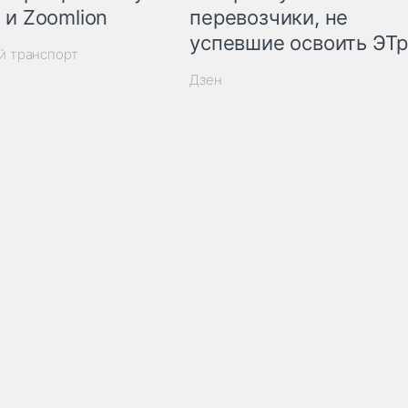
 и Zoomlion
перевозчики, не
успевшие освоить ЭТ
й транспорт
Дзен