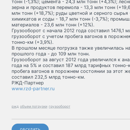
тонн (-1,3%); цемента - 24,3 млн тонн (+4,3%); лесн
зерна и продуктов перемола - 13,3 млн тонн (+19,
млн тонн (+18,7%); руды цветной и серного сырья -
химикатов и соды - 18,7 млн тонн (-3,7%); пром
материалов - 23,6 млн тонн (+12%).
Грузооборот с начала 2012 года составил 1476,1 
грузооборот с учетом пробега вагонов в порожне
тонно-км (+3,9%).
В прошлом месяце погрузка также увеличилась на
прошлого года - до 109 млн тонн.
Грузооборот за август 2012 года увеличился к а
года на 5% и составил 187 млрд тарифных тонно-
пробега вагонов в порожнем состоянии за этот ж
составил 232,5 млрд тонно-км.
РЖД-Партнер
www.rzd-partner.ru
ржд
объем погрузки
грузооборот
ОБСУДИТЬ