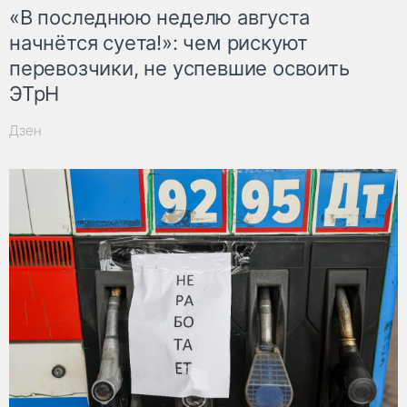
«В последнюю неделю августа
начнётся суета!»: чем рискуют
перевозчики, не успевшие освоить
ЭТрН
Дзен