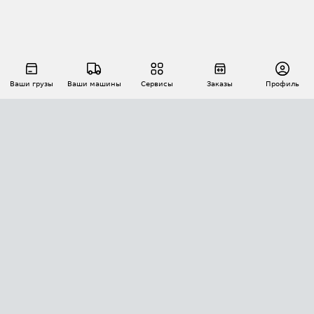
Ваши грузы
Ваши машины
Сервисы
Заказы
Профиль
АВТОМАТИЗАЦИЯ ПЕРЕВОЗОК
Площадки
Заказы
Торги
Тендеры
АТИ-Доки
GPS-мониторинг
АТИ Мессенджер
Цепочки грузов
API ATI.SU
ПОЛЕЗНОЕ
Расчет расстояний
БЕЗОПАСНОСТЬ
Академия ATI.SU
ATI.SU о безопасности
Звезды ATI.SU на вашем сайте