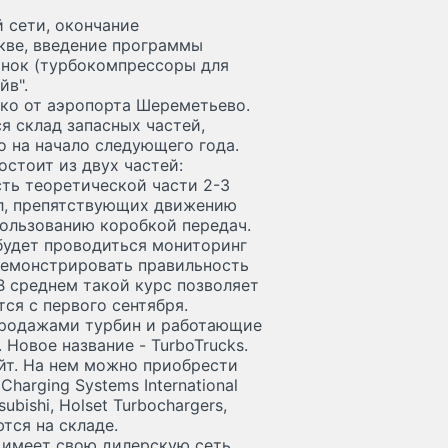
 сети, окончание
кве, введение программы
рынок (турбокомпрессоры для
йв".
ко от аэропорта Шереметьево.
ся склад запасных частей,
 на начало следующего года.
стоит из двух частей:
ть теоретической части 2-3
ил, препятствующих движению
ользованию коробкой передач.
будет проводиться мониторинг
одемонстрировать правильность
В среднем такой курс позволяет
ся с первого сентября.
продажами турбин и работающие
Новое название - TurboTrucks.
йт. На нем можно приобрести
Charging Systems International
ubishi, Holset Turbochargers,
ются на складе.
а имеет свою дилерскую сеть,