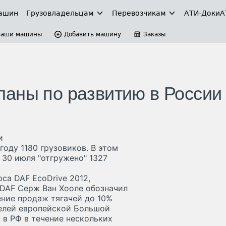
ашин
Грузовладельцам
Перевозчикам
АТИ-Доки
А
Ваши машины
Добавить машину
Заказы
аны по развитию в России
и
оду 1180 грузовиков. В этом
 30 июля "отгружено" 1327
са DAF EcoDrive 2012,
DAF Серж Ван Хооле обозначил
ение продаж тягачей до 10%
телей европейской Большой
 в РФ в течение нескольких