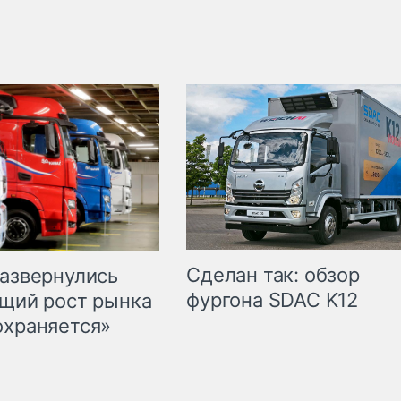
Сделан так: обзор
развернулись
фургона SDAC K12
бщий рост рынка
охраняется»