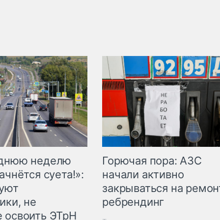
Горючая пора: АЗС
еднюю неделю
начали активно
ачнётся суета!»:
закрываться на ремон
куют
ребрендинг
ики, не
 освоить ЭТрН