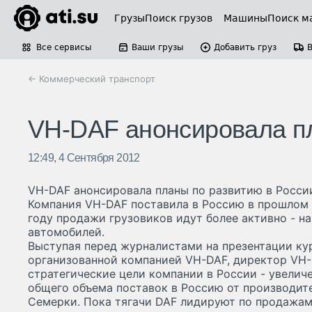
Грузы
Поиск грузов
Машины
Поиск м
Все сервисы
Ваши грузы
Добавить груз
← Коммерческий транспорт
VH-DAF анонсировала пл
12:49, 4 Сентября 2012
VH-DAF анонсировала планы по развитию в Росси
Компания VH-DAF поставила в Россию в прошлом г
году продажи грузовиков идут более активно - на
автомобилей.
Выступая перед журналистами на презентации кур
организованной компанией VH-DAF, директор VH-
стратегические цели компании в России - увелич
общего объема поставок в Россию от производи
Семерки. Пока тягачи DAF лидируют по продажам