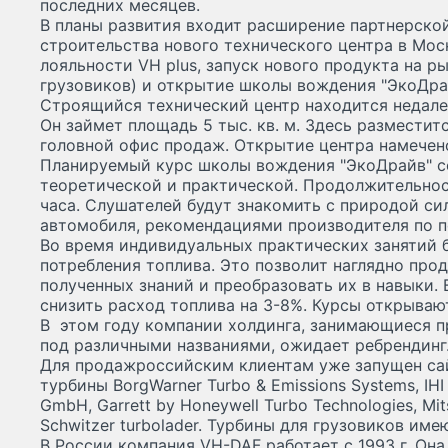
последних месяцев.
В планы развития входит расширение партнерской
строительства нового технического центра в Мос
лояльности VH plus, запуск нового продукта на 
грузовиков) и открытие школы вождения "ЭкоДра
Строящийся технический центр находится недале
Он займет площадь 5 тыс. кв. м. Здесь разместит
головной офис продаж. Открытие центра намечено
Планируемый курс школы вождения "ЭкоДрайв" со
теоретической и практической. Продолжительнос
часа. Слушателей будут знакомить с природой с
автомобиля, рекомендациями производителя по п
Во время индивидуальных практических занятий 
потребления топлива. Это позволит наглядно пр
полученных знаний и преобразовать их в навыки. 
снизить расход топлива на 3-8%. Курсы открывают
В этом году компании холдинга, занимающиеся 
под различными названиями, ожидает ребрендинг. 
Для продажроссийским клиентам уже запущен са
турбины BorgWarner Turbo & Emissions Systems, IHI 
GmbH, Garrett by Honeywell Turbo Technologies, Mits
Schwitzer turbolader. Турбины для грузовиков име
В России компания VH-DAF работает с 1993 г. Он