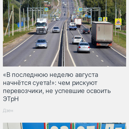
«В последнюю неделю августа
начнётся суета!»: чем рискуют
перевозчики, не успевшие освоить
ЭТрН
Дзен