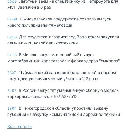
Льготный заём на спецтехнику из Петербурга для
05.08
МСП увеличен в 6 раз
Южноуральское предприятие освоило выпуск
04.08
нового полуприцепа-тяжеловоза
Для студентов-аграриев под Воронежем закупили
02.08
семь единиц новой сельхозтехники
В Минске запустили серийный выпуск
02.08
малогабаритных харвестеров и форвардеров "Амкодор"
"Туймазинский завод автобетоновозов" в первом
31.07
полугодии увеличил чистый убыток в 2,2 раза
В России выпустят уменьшенную сборную модель
29.07
карьерного самосвала БЕЛАЗ-7513
В Нижегородской области упростили выдачу
29.07
субсидий на закупку коммунальной и дорожной техники
Все новости