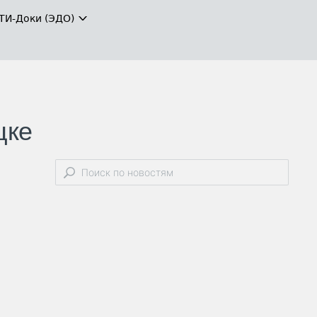
ТИ-Доки (ЭДО)
цке