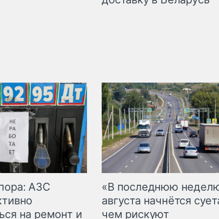
пора: АЗС
«В последнюю недел
ктивно
августа начнётся суета
ься на ремонт и
чем рискуют