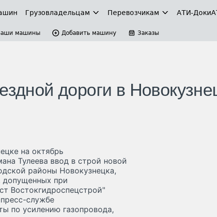
ашин
Грузовладельцам
Перевозчикам
АТИ-Доки
А
Ваши машины
Добавить машину
Заказы
ездной дороги в Новокузне
нецке на октябрь
ана Тулеева ввод в строй новой
одской районы Новокузнецка,
, допущенных при
ст Востокгидроспецстрой"
 пресс-службе
ты по усилению газопровода,