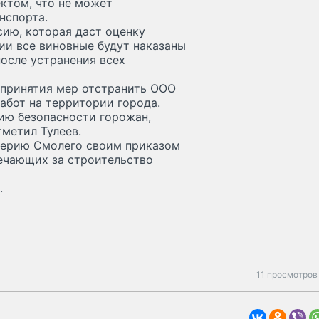
ктом, что не может
нспорта.
ию, которая даст оценку
ии все виновные будут наказаны
после устранения всех
о принятия мер отстранить ООО
абот на территории города.
нию безопасности горожан,
тметил Тулеев.
алерию Смолего своим приказом
ечающих за строительство
.
11 просмотров