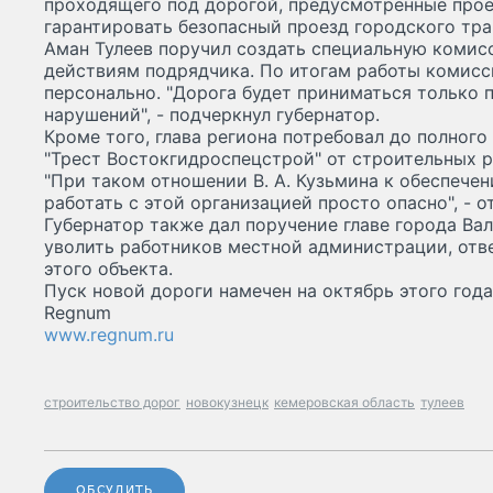
проходящего под дорогой, предусмотренные прое
гарантировать безопасный проезд городского тра
Аман Тулеев поручил создать специальную комисс
действиям подрядчика. По итогам работы комисс
персонально. "Дорога будет приниматься только 
нарушений", - подчеркнул губернатор.
Кроме того, глава региона потребовал до полног
"Трест Востокгидроспецстрой" от строительных р
"При таком отношении В. А. Кузьмина к обеспече
работать с этой организацией просто опасно", - о
Губернатор также дал поручение главе города В
уволить работников местной администрации, отв
этого объекта.
Пуск новой дороги намечен на октябрь этого года
Regnum
www.regnum.ru
строительство дорог
новокузнецк
кемеровская область
тулеев
ОБСУДИТЬ