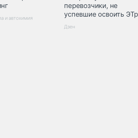
инг
перевозчики, не
успевшие освоить ЭТ
ла и автохимия
Дзен