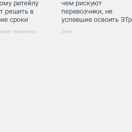
ому ритейлу
чем рискуют
т решить в
перевозчики, не
ие сроки
успевшие освоить ЭТ
зовые терминалы
Дзен