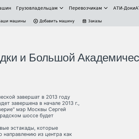
ашин
Грузовладельцам
Перевозчикам
АТИ-Доки
А
Ваши машины
Добавить машину
Заказы
адки и Большой Академичес
ской завершат в 2013 году
ет завершена в начале 2013 г.,
верие" мэр Москвы Сергей
градском шоссе будет
овые эстакады, которые
о направлению из центра как