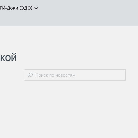
ТИ-Доки (ЭДО)
кой