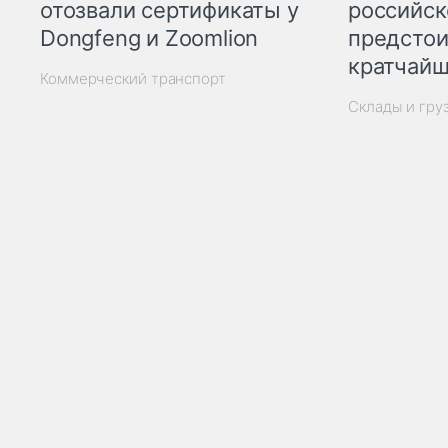
отозвали сертификаты у
российск
Dongfeng и Zoomlion
предстои
кратчайш
Коммерческий транспорт
Склады и гру