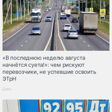
«В последнюю неделю августа
начнётся суета!»: чем рискуют
перевозчики, не успевшие освоить
ЭТрН
Дзен