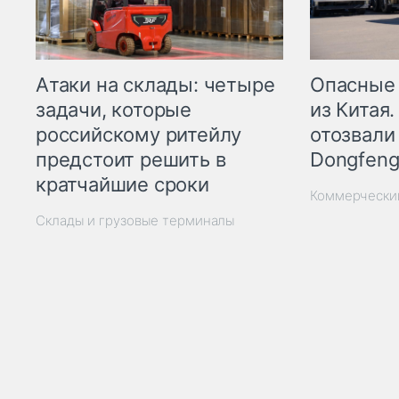
Опасные
Атаки на склады: четыре
из Китая.
задачи, которые
отозвали
российскому ритейлу
Dongfeng
предстоит решить в
кратчайшие сроки
Коммерчески
Склады и грузовые терминалы