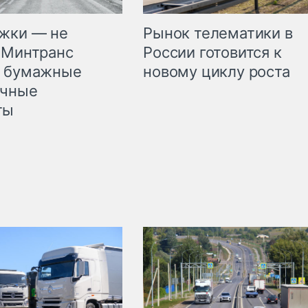
жки — не
Рынок телематики в
 Минтранс
России готовится к
л бумажные
новому циклу роста
очные
ты