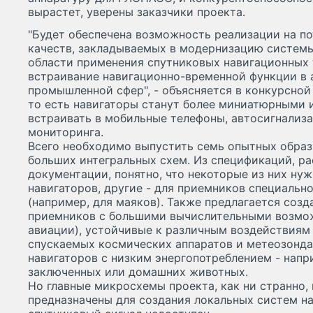
вырастет, уверены заказчики проекта.
"Будет обеспечена возможность реализации на п
качеств, закладываемых в модернизацию систем
области применения спутниковых навигационных т
встраивание навигационно-временной функции в 
промышленной сфер", - объясняется в конкурсной
то есть навигаторы станут более миниатюрными 
встраивать в мобильные телефоны, автосигнализ
мониторинга.
Всего необходимо выпустить семь опытных обра
больших интегральных схем. Из спецификаций, р
документации, понятно, что некоторые из них ну
навигаторов, другие - для приемников специально
(например, для маяков). Также предлагается соз
приемников с большими вычислительными возмож
авиации), устойчивые к различным воздействия
спускаемых космических аппаратов и метеозондах
навигаторов с низким энергопотреблением - напр
заключенных или домашних животных.
Но главные микросхемы проекта, как ни странно,
предназначены для создания локальных систем нав