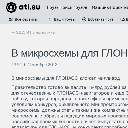
Грузы
Поиск грузов
Машины
Поиск м
Все сервисы
Ваши грузы
Добавить груз
← ЭДО, ИТ в логистике
В микросхемы для ГЛОН
13:51, 6 Сентября 2012
В микросхемы для ГЛОНАСС вложат миллиард
Правительство готово выделить 1 млрд рублей за
для отечественных ГЛОНАСС-навигаторов и еще 3
работу, которая определит новые сферы применен
условиям конкурса, объявленного Минпромторгом,
микросхемы должны стать такими же компактным
современные образцы ведущих мировых производи
российская промышленность начнет выпускать с
аппаратуру для ГЛОНАСС, и конкурентоспособнос