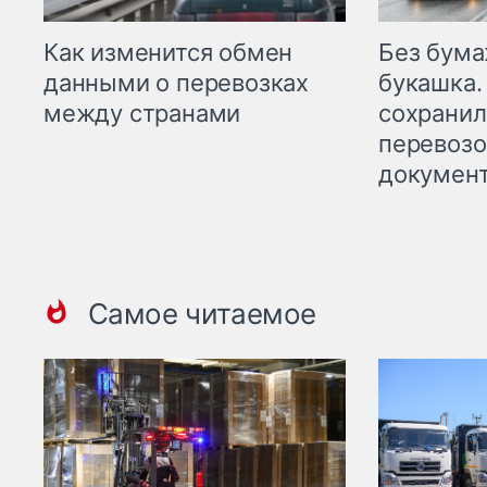
Как изменится обмен
Без бума
данными о перевозках
букашка.
между странами
сохрани
перевоз
докумен
Самое читаемое