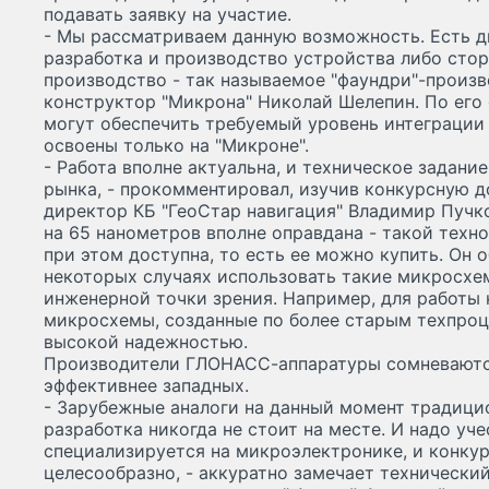
подавать заявку на участие.
- Мы рассматриваем данную возможность. Есть дв
разработка и производство устройства либо стор
производство - так называемое "фаундри"-произв
конструктор "Микрона" Николай Шелепин. По его 
могут обеспечить требуемый уровень интеграции 
освоены только на "Микроне".
- Работа вполне актуальна, и техническое задани
рынка, - прокомментировал, изучив конкурсную 
директор КБ "ГеоСтар навигация" Владимир Пучко
на 65 нанометров вполне оправдана - такой техно
при этом доступна, то есть ее можно купить. Он 
некоторых случаях использовать такие микросхе
инженерной точки зрения. Например, для работы
микросхемы, созданные по более старым техпро
высокой надежностью.
Производители ГЛОНАСС-аппаратуры сомневаютс
эффективнее западных.
- Зарубежные аналоги на данный момент традици
разработка никогда не стоит на месте. И надо уче
специализируется на микроэлектронике, и конкур
целесообразно, - аккуратно замечает технически