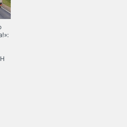
ю
!»:
рН