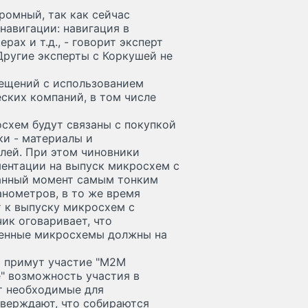
громный, так как сейчас
навигации: навигация в
рах и т.д., - говорит эксперт
ругие эксперты с Коркушей не
мещений с использованием
ских компаний, в том числе
схем будут связаны с покупкой
и - материалы и
лей. При этом чиновники
ентации на выпуск микросхем с
данный момент самым тонким
нометров, в то же время
 к выпуску микросхем с
ик оговаривает, что
венные микросхемы должны на
а примут участие "М2М
е" возможность участия в
ют необходимые для
тверждают, что собираются