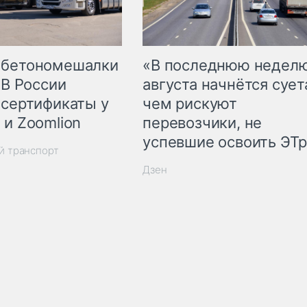
 бетономешалки
«В последнюю недел
 В России
августа начнётся суета
 сертификаты у
чем рискуют
 и Zoomlion
перевозчики, не
успевшие освоить ЭТ
й транспорт
Дзен