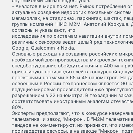
спутниковый сигнал недоступен.
- Аналогов в мире пока нет. Рынок потребления о
актуально создание недорогих локальных систем 
мегамоллах, на стадионах, паркингах, шахтах, пеще
группы компаний "НИС-М2М" Анатолий Коркуша. Д
согласны и указывают, что
исследования по системам навигации внутри по
различных сенсоров ведет целый ряд технологиче
Google, Qualcomm и Nokia.
Основные расходы на создание российских микро
необходимой для производства микросхем техник
спецоборудование обойдутся почти в 400 млн руб
ориентируют производителей в конкурсной докум
проектными нормами в 65 и 45 нанометров. На 
освоенным в России техпроцессом является 90 на
ведущие мировые производители уже приступают
разрешением в 22 нанометра. В техзадании заказч
соответствовать иностранным аналогам отечест
80%.
Эксперты предполагают, что в конкурсе наверняк
телематика" и завод "Микрон". В "М2М телематик
тендере не комментируют, но признают, что име
производства ресурсы, а на заводе "Микрон" под