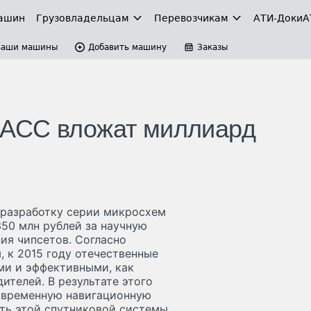
ашин
Грузовладельцам
Перевозчикам
АТИ-Доки
А
Ваши машины
Добавить машину
Заказы
АСС вложат миллиард
 разработку серии микросхем
50 млн рублей за научную
ия чипсетов. Согласно
 к 2015 году отечественные
и и эффективными, как
телей. В результате этого
овременную навигационную
ть этой спутниковой системы