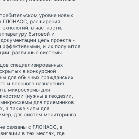
отребительском уровне новых
ы ГЛОНАСС, расширения
ехнологий, в частности,
аппаратуру бытовой и
 документации цель проекта -
и эффективными, и их получится
ации, различные системы
зцов специализированных
аскрытых в конкурсной
жны для обычных гражданских
го и военного назначения
дать микросхемы для
ностями (нужны в геодезии,
м микросхемы для приемников
, а также чипы для
имер, для систем мониторинга
 не связаны с ГЛОНАСС, а
игации в тех местах, где