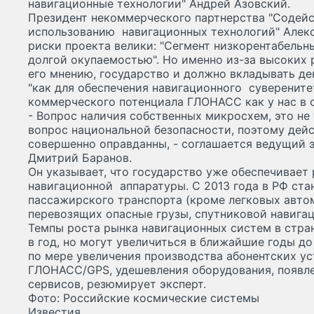
навигационные технологии" Андрей Азовский.
Президент некоммерческого партнерства "Содейс
использованию навигационных технологий" Алекс
риски проекта велики: "Сегмент низкорентабель
долгой окупаемостью". Но именно из-за высоких р
его мнению, государство и должно вкладывать де
"как для обеспечения навигационного суверените
коммерческого потенциала ГЛОНАСС как у нас в ст
- Вопрос наличия собственных микросхем, это не 
вопрос национальной безопасности, поэтому дей
совершенно оправданны, - соглашается ведущий 
Дмитрий Баранов.
Он указывает, что государство уже обеспечивает
навигационной аппаратуры. С 2013 года в РФ ст
пассажирского транспорта (кроме легковых автом
перевозящих опасные грузы, спутниковой навиг
Темпы роста рынка навигационных систем в стра
в год, но могут увеличиться в ближайшие годы до
по мере увеличения производства абонентских у
ГЛОНАСС/GPS, удешевления оборудования, появле
сервисов, резюмирует эксперт.
Фото: Российские космические системы
Известия