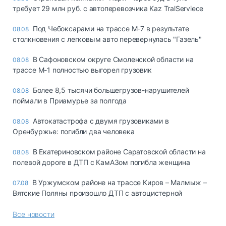
требует 29 млн руб. с автоперевозчика Kaz TralServiece
Под Чебоксарами на трассе М-7 в результате
08.08
столкновения с легковым авто перевернулась "Газель"
В Сафоновском округе Смоленской области на
08.08
трассе М-1 полностью выгорел грузовик
Более 8,5 тысячи большегрузов-нарушителей
08.08
поймали в Приамурье за полгода
Автокатастрофа с двумя грузовиками в
08.08
Оренбуржье: погибли два человека
В Екатериновском районе Саратовской области на
08.08
полевой дороге в ДТП с КамАЗом погибла женщина
В Уржумском районе на трассе Киров – Малмыж –
07.08
Вятские Поляны произошло ДТП с автоцистерной
Все новости