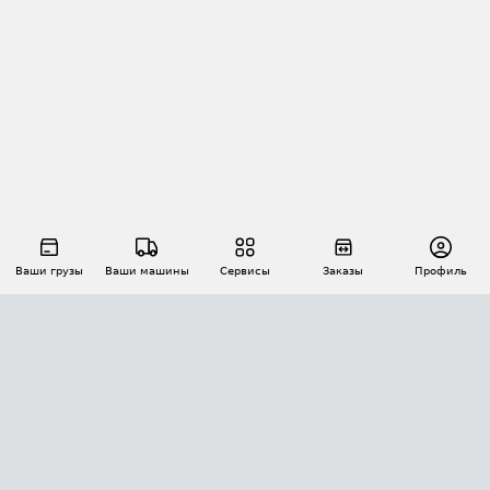
Ваши грузы
Ваши машины
Сервисы
Заказы
Профиль
АВТОМАТИЗАЦИЯ ПЕРЕВОЗОК
Площадки
Заказы
Торги
Тендеры
АТИ-Доки
GPS-мониторинг
АТИ Мессенджер
Цепочки грузов
API ATI.SU