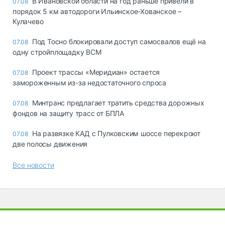
В Ивановской области на год раньше привели в
07.08
порядок 5 км автодороги Ильинское-Хованское –
Кулачево
Под Тосно блокировали доступ самосвалов ещё на
07.08
одну стройплощадку ВСМ
Проект трассы «Меридиан» остается
07.08
замороженным из-за недостаточного спроса
Минтранс предлагает тратить средства дорожных
07.08
фондов на защиту трасс от БПЛА
На развязке КАД с Пулковским шоссе перекроют
07.08
две полосы движения
Все новости