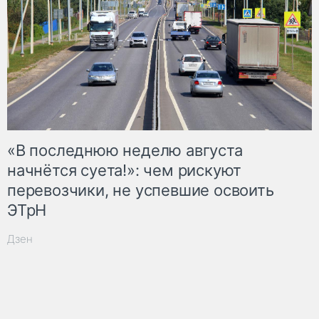
«В последнюю неделю августа
начнётся суета!»: чем рискуют
перевозчики, не успевшие освоить
ЭТрН
Дзен