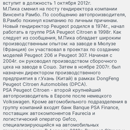
вступит в должность 1 октября 2012г.
М.Пика сменил на посту гендиректора компании
Винсента Рамбо. По сообщению автопроизводителя,
В.Рамбо покинул компанию по личным причинам.
Новый гендиректор Peugeot родился в 1974г., начал
работать в группе PSA Peugeot Citroen в 1998г. Как
следует из сообщения, М.Пика обладает широким
производственным опытом: на заводе в Мюлузе
(Франция) он участвовал в проектах по созданию
моделей Peugeot 206 и Peugeot 307. Начиная с
2004г. он руководил производством сборочного
цеха на заводе в Сошо. Затем в ноябре 2007г. был
назначен директором производственного
предприятия в г.Ухань (Китай) в рамках DongFeng
Peugeot Citroen Automobiles (DPCA).
PSA Peugeot Citroen - второй крупнейший
автопроизводитель в Европе после немецкого
Volkswagen. Кроме автомобильного подразделения в
группу компаний входят банк Banque PSA Finance,
поставщик автокомпонентов Faurecia и
логистический оператор Gefco,
специализирующийся на автомобильных