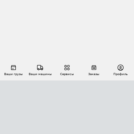
Ваши грузы
Ваши машины
Сервисы
Заказы
Профиль
АВТОМАТИЗАЦИЯ ПЕРЕВОЗОК
Площадки
Заказы
Торги
Тендеры
АТИ-Доки
GPS-мониторинг
АТИ Мессенджер
Цепочки грузов
API ATI.SU