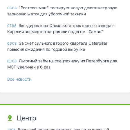
"Ростсельмаш" тестирует новую девятиметровую
08.08
зерновую жатку для уборочной техники
Экс-директора Онежского тракторного завода в
07.08
Карелии посмертно наградили орденом "Сампо"
За счет сильного второго квартала Caterpillar
06.08
повысил ожидания по годовой выручке
Льготный заём на спецтехнику из Петербурга для
05.08
МСП увеличен в 6 раз
Все новости
Центр
Брянский предприниматель заплатил крупный
12:21