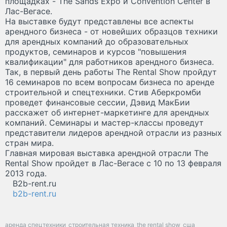
площадках - The Sands Expo и Convention Center в
Лас-Вегасе.
На выставке будут представлены все аспекты
арендного бизнеса - от новейших образцов техники
для арендных компаний до образовательных
продуктов, семинаров и курсов "повышения
квалификации" для работников арендного бизнеса.
Так, в первый день работы The Rental Show пройдут
16 семинаров по всем вопросам бизнеса по аренде
строительной и спецтехники. Стив Аберкромби
проведет финансовые сессии, Дэвид МакБии
расскажет об интернет-маркетинге для арендных
компаний. Семинары и мастер-классы проведут
представители лидеров арендной отрасли из разных
стран мира.
Главная мировая выставка арендной отрасли The
Rental Show пройдет в Лас-Вегасе с 10 по 13 февраля
2013 года.
B2b-rent.ru
b2b-rent.ru
аренда спецтехники
строительная техника
the rental show
сша