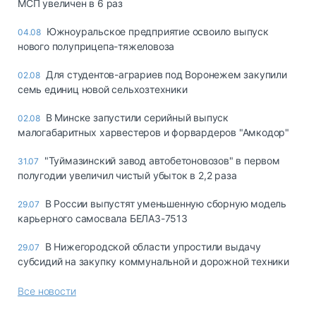
МСП увеличен в 6 раз
Южноуральское предприятие освоило выпуск
04.08
нового полуприцепа-тяжеловоза
Для студентов-аграриев под Воронежем закупили
02.08
семь единиц новой сельхозтехники
В Минске запустили серийный выпуск
02.08
малогабаритных харвестеров и форвардеров "Амкодор"
"Туймазинский завод автобетоновозов" в первом
31.07
полугодии увеличил чистый убыток в 2,2 раза
В России выпустят уменьшенную сборную модель
29.07
карьерного самосвала БЕЛАЗ-7513
В Нижегородской области упростили выдачу
29.07
субсидий на закупку коммунальной и дорожной техники
Все новости