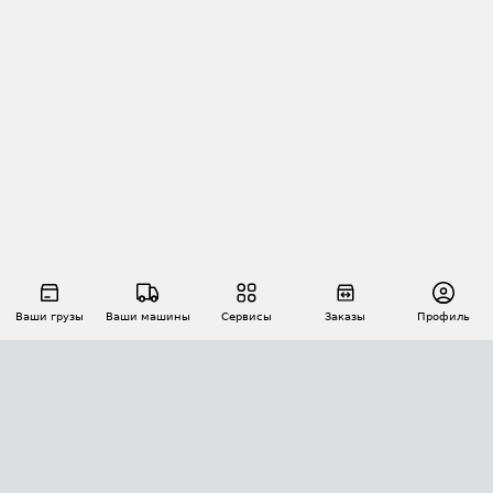
Ваши грузы
Ваши машины
Сервисы
Заказы
Профиль
АВТОМАТИЗАЦИЯ ПЕРЕВОЗОК
Площадки
Заказы
Торги
Тендеры
АТИ-Доки