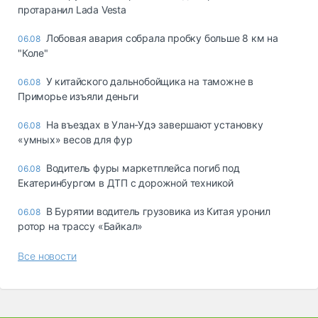
протаранил Lada Vesta
Лобовая авария собрала пробку больше 8 км на
06.08
"Коле"
У китайского дальнобойщика на таможне в
06.08
Приморье изъяли деньги
Ha въeздax в Улaн-Удэ зaвepшaют ycтaнoвкy
06.08
«yмныx» вecoв для фyp
Водитель фуры маркетплейса погиб под
06.08
Екатеринбургом в ДТП с дорожной техникой
В Бурятии водитель грузовика из Китая уронил
06.08
ротор на трассу «Байкал»
Все новости