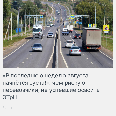
«В последнюю неделю августа
начнётся суета!»: чем рискуют
перевозчики, не успевшие освоить
ЭТрН
Дзен