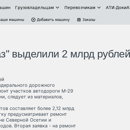
ашин
Грузовладельцам
Перевозчикам
АТИ-Доки
А
Ваши машины
Добавить машину
Заказы
аз" выделили 2 млрд рубле
ей
едерального дорожного
монт участков автодороги М-29
и, следует из материалов,
тов составляет более 2,12 млрд
тку предусматривает ремонт
не Северной Осетии и
дов. Вторая заявка - на ремонт