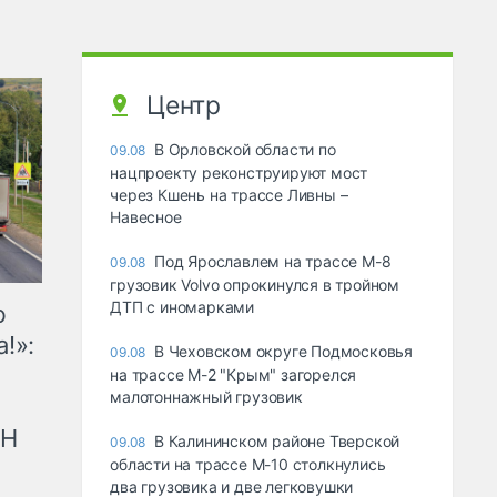
Центр
В Орловской области по
09.08
нацпроекту реконструируют мост
через Кшень на трассе Ливны –
Навесное
Под Ярославлем на трассе М-8
09.08
грузовик Volvo опрокинулся в тройном
ДТП с иномарками
ю
!»:
В Чеховском округе Подмосковья
09.08
на трассе М-2 "Крым" загорелся
малотоннажный грузовик
рН
В Калининском районе Тверской
09.08
области на трассе М-10 столкнулись
два грузовика и две легковушки