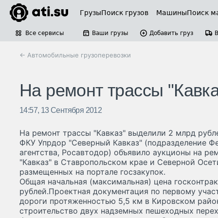
Грузы
Поиск грузов
Машины
Поиск м
Все сервисы
Ваши грузы
Добавить груз
← Автомобильные грузоперевозки
На ремонт трассы "Кавк
14:57, 13 Сентября 2012
На ремонт трассы "Кавказ" выделили 2 млрд рубл
ФКУ Упрдор "Северный Кавказ" (подразделение Ф
агентства, Росавтодор) объявило аукционы на ре
"Кавказ" в Ставропольском крае и Северной Осети
размещенных на портале госзакупок.
Общая начальная (максимальная) цена госконтрак
рублей.Проектная документация по первому учас
дороги протяженностью 5,5 км в Кировском райо
строительство двух надземных пешеходных перехо