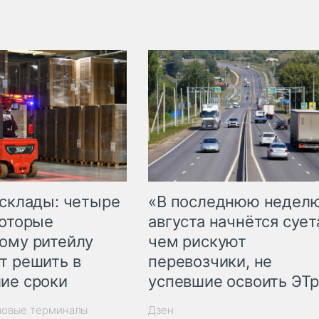
 склады: четыре
«В последнюю недел
которые
августа начнётся суета
ому ритейлу
чем рискуют
т решить в
перевозчики, не
ие сроки
успевшие освоить ЭТ
зовые терминалы
Дзен