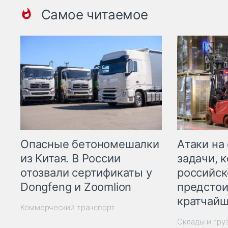
Самое читаемое
Опасные бетономешалки
Атаки на
из Китая. В России
задачи, 
отозвали сертификаты у
российск
Dongfeng и Zoomlion
предстои
кратчайш
Коммерческий транспорт
Склады и гру