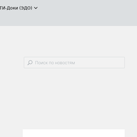
ТИ-Доки (ЭДО)
й