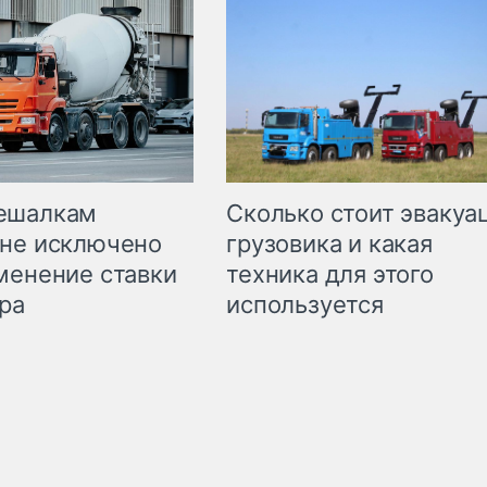
Сколько стоит эвакуа
ешалкам
грузовика и какая
не исключено
техника для этого
менение ставки
используется
ра