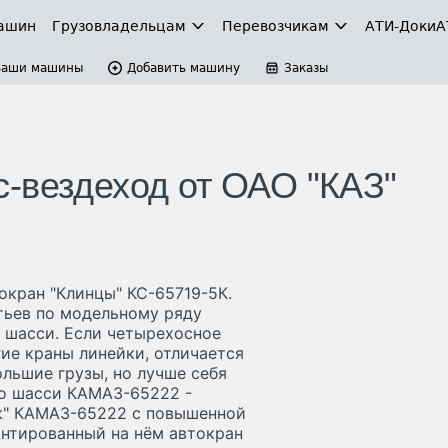
ашин
Грузовладельцам
Перевозчикам
АТИ-Доки
А
Ваши машины
Добавить машину
Заказы
-вездеход от ОАО "КАЗ"
окран "Клинцы" КС-65719-5К.
тьев по модельному ряду
 шасси. Если четырехосное
ие краны линейки, отличается
льшие грузы, но лучше себя
то шасси КАМАЗ-65222 -
к" КАМАЗ-65222 с повышенной
нтированный на нём автокран