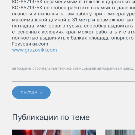
КС-65719-5К незаменимым в тяжелых дорожных и
КС-65719-5К способен работать в самых отдаленн
планеты и выполнять там работу при температуре о
максимальной длиной в 31 метр и возможностью
пятнадцатиметрового гуська способна выдвигать с
стесненных условиях кран может работать и с вт
полностью выдвинутых балках площадь опорного к
Грузовики.com
www.gruzoviki.com
автокраны
строительная техника
клинцовский автокрановый завод
ОБСУДИТЬ
Публикации по теме