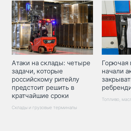
Горючая 
Атаки на склады: четыре
начали а
задачи, которые
закрыват
российскому ритейлу
ребренд
предстоит решить в
кратчайшие сроки
Топливо, мас
Склады и грузовые терминалы