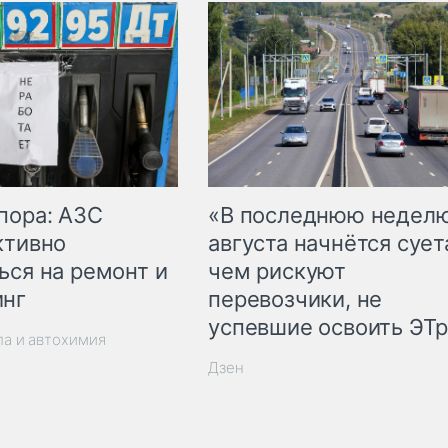
пора: АЗС
«В последнюю недел
ктивно
августа начнётся суета
ься на ремонт и
чем рискуют
инг
перевозчики, не
успевшие освоить ЭТ
ла и автохимия
Дзен