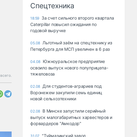
Спецтехника
За счет сильного второго квартала
18:59
Caterpillar повысил ожидания по
годовой выручке
Льготный заём на спецтехнику из
05.08
Петербурга для МСП увеличен в 6 раз
Южноуральское предприятие
04.08
освоило выпуск нового полуприцепа-
тяжеловоза
всего.
Для студентов-аграриев под
02.08
Воронежем закупили семь единиц
новой сельхозтехники
В Минске запустили серийный
02.08
выпуск малогабаритных харвестеров и
форвардеров "Амкодор"
"Туймазинский завод
31.07