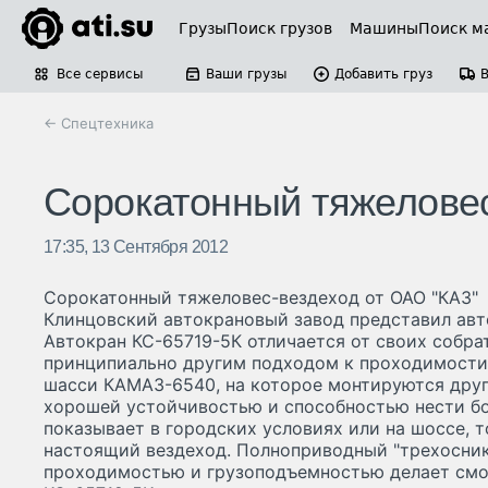
Грузы
Поиск грузов
Машины
Поиск м
Все сервисы
Ваши грузы
Добавить груз
← Спецтехника
Сорокатонный тяжеловес
17:35, 13 Сентября 2012
Сорокатонный тяжеловес-вездеход от ОАО "КАЗ"
Клинцовский автокрановый завод представил авт
Автокран КС-65719-5К отличается от своих собра
принципиально другим подходом к проходимости
шасси КАМАЗ-6540, на которое монтируются друг
хорошей устойчивостью и способностью нести бо
показывает в городских условиях или на шоссе, 
настоящий вездеход. Полноприводный "трехосни
проходимостью и грузоподъемностью делает смо