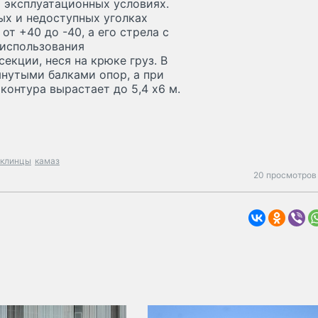
 эксплуатационных условиях.
ых и недоступных уголках
т +40 до -40, а его стрела с
 использования
екции, неся на крюке груз. В
янутыми балками опор, а при
онтура вырастает до 5,4 х6 м.
клинцы
камаз
20 просмотров 