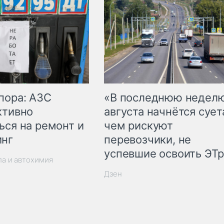
пора: АЗС
«В последнюю недел
ктивно
августа начнётся суета
ься на ремонт и
чем рискуют
инг
перевозчики, не
успевшие освоить ЭТ
ла и автохимия
Дзен