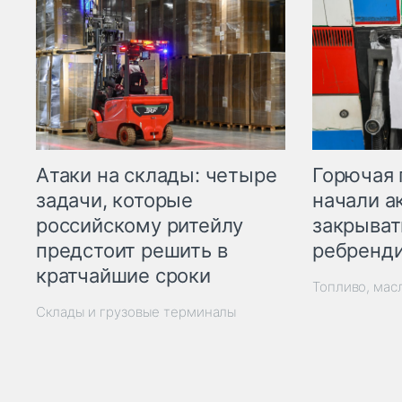
Горючая 
Атаки на склады: четыре
начали а
задачи, которые
закрыват
российскому ритейлу
ребренд
предстоит решить в
кратчайшие сроки
Топливо, мас
Склады и грузовые терминалы