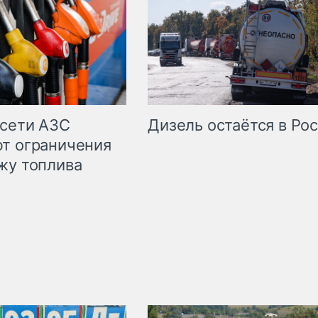
сети АЗС
Дизель остаётся в Ро
т ограничения
жу топлива