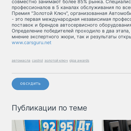
совместно занимают более 85% рынка. Специалис
профессионалов в 5 каналах обслуживания по все
Премия "Золотой Ключ", организованная Автомоб
- это первая международная независимая профес
поставок и брендов автосервисного оборудовани
Определение победителей проходило в два этапа,
мнение экспертного жюри, так и результаты откр
www.carsguru.net
автомасла
castrol
золотой ключ
gipa awards
ОБСУДИТЬ
Публикации по теме