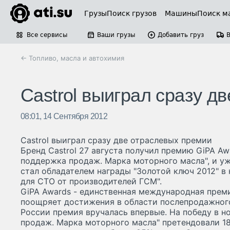
Грузы
Поиск грузов
Машины
Поиск м
Все сервисы
Ваши грузы
Добавить груз
← Топливо, масла и автохимия
Castrol выиграл сразу д
08:01, 14 Сентября 2012
Castrol выиграл сразу две отраслевых премии
Бренд Castrol 27 августа получил премию GiPA A
поддержка продаж. Марка моторного масла", и уж
стал обладателем награды "Золотой ключ 2012" 
для СТО от производителей ГСМ".
GiPA Awards - единственная международная преми
поощряет достижения в области послепродажног
России премия вручалась впервые. На победу в 
продаж. Марка моторного масла" претендовали 1