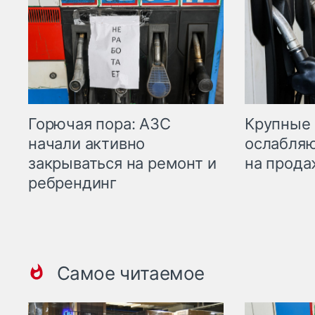
Горючая пора: АЗС
Крупные 
начали активно
ослабляю
закрываться на ремонт и
на прода
ребрендинг
Самое читаемое