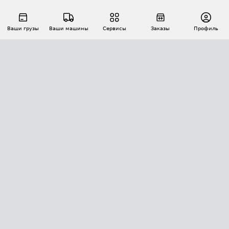
Ваши грузы
Ваши машины
Сервисы
Заказы
Профиль
АВТОМАТИЗАЦИЯ ПЕРЕВОЗОК
Площадки
Заказы
Торги
Тендеры
АТИ-Доки
GPS-мониторинг
АТИ Мессенджер
Цепочки грузов
API ATI.SU
ПОЛЕЗНОЕ
Расчет расстояний
БЕЗОПАСНОСТЬ
Академия ATI.SU
ATI.SU о безопасности
Звезды ATI.SU на вашем сайте
КОНТАКТЫ И ТАРИФЫ
Памятка по проверке контрагентов
Индекс ATI.SU FTL РФ
О системе ATI.SU
Светофор+
Средние ставки
ИНФОРМАЦИЯ
Контактная информация