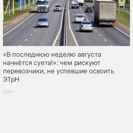
«В последнюю неделю августа
начнётся суета!»: чем рискуют
перевозчики, не успевшие освоить
ЭТрН
Дзен