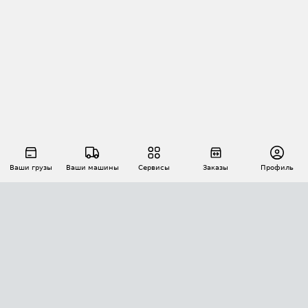
Ваши грузы
Ваши машины
Сервисы
Заказы
Профиль
АВТОМАТИЗАЦИЯ ПЕРЕВОЗОК
Площадки
Заказы
Торги
Тендеры
АТИ-Доки
GPS-мониторинг
АТИ Мессенджер
Цепочки грузов
API ATI.SU