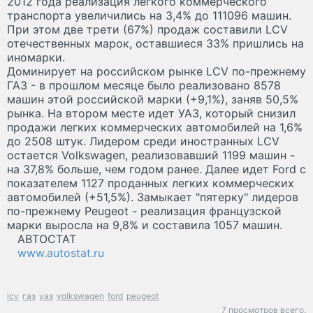
2012 года реализация легкого коммерческого
транспорта увеличились на 3,4% до 111096 машин.
При этом две трети (67%) продаж составили LCV
отечественных марок, оставшиеся 33% пришлись на
иномарки.
Доминирует на российском рынке LCV по-прежнему
ГАЗ - в прошлом месяце было реализовано 8578
машин этой российской марки (+9,1%), заняв 50,5%
рынка. На втором месте идет УАЗ, который снизил
продажи легких коммерческих автомобилей на 1,6%
до 2508 штук. Лидером среди иностранных LCV
остается Volkswagen, реализовавший 1199 машин -
на 37,8% больше, чем годом ранее. Далее идет Ford с
показателем 1127 проданных легких коммерческих
автомобилей (+51,5%). Замыкает "пятерку" лидеров
по-прежнему Peugeot - реализация французской
марки выросла на 9,8% и составила 1057 машин.
АВТОСТАТ
www.autostat.ru
lcv
газ
уаз
volkswagen
ford
peugeot
7 просмотров всего.