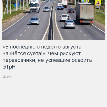
«В последнюю неделю августа
начнётся суета!»: чем рискуют
перевозчики, не успевшие освоить
ЭТрН
Дзен