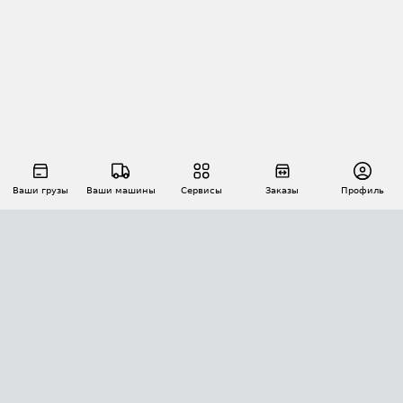
Ваши грузы
Ваши машины
Сервисы
Заказы
Профиль
АВТОМАТИЗАЦИЯ ПЕРЕВОЗОК
Площадки
Заказы
Торги
Тендеры
АТИ-Доки
GPS-мониторинг
АТИ Мессенджер
Цепочки грузов
API ATI.SU
ПОЛЕЗНОЕ