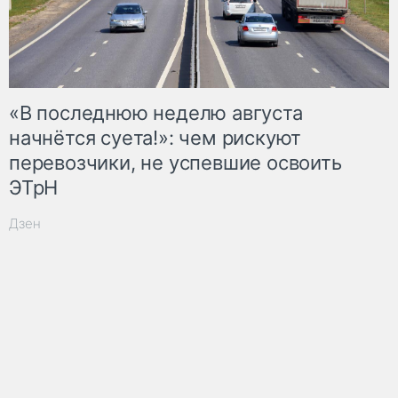
«В последнюю неделю августа
начнётся суета!»: чем рискуют
перевозчики, не успевшие освоить
ЭТрН
Дзен