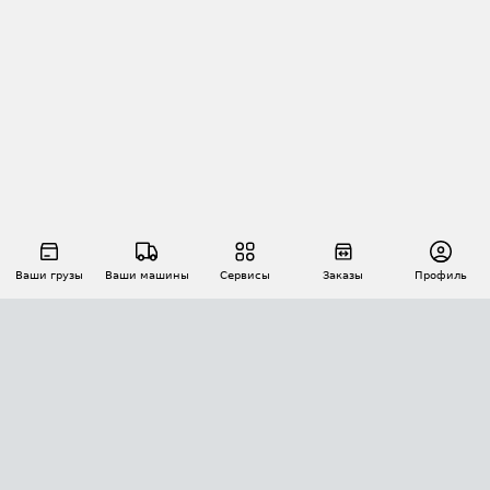
Ваши грузы
Ваши машины
Сервисы
Заказы
Профиль
АВТОМАТИЗАЦИЯ ПЕРЕВОЗОК
Площадки
Заказы
Торги
Тендеры
АТИ-Доки
GPS-мониторинг
АТИ Мессенджер
Цепочки грузов
API ATI.SU