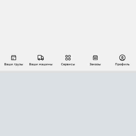
Ваши грузы
Ваши машины
Сервисы
Заказы
Профиль
АВТОМАТИЗАЦИЯ ПЕРЕВОЗОК
Площадки
Заказы
Торги
Тендеры
АТИ-Доки
GPS-мониторинг
АТИ Мессенджер
Цепочки грузов
API ATI.SU
ПОЛЕЗНОЕ