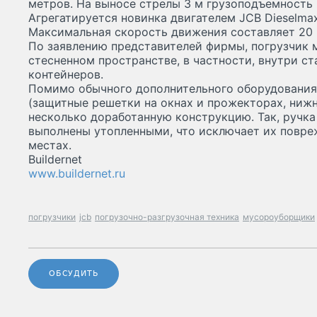
метров. На выносе стрелы 3 м грузоподъемность 
Агрегатируется новинка двигателем JCB Dieselma
Максимальная скорость движения составляет 20 
По заявлению представителей фирмы, погрузчик 
стесненном пространстве, в частности, внутри с
контейнеров.
Помимо обычного дополнительного оборудования 
(защитные решетки на окнах и прожекторах, нижн
несколько доработанную конструкцию. Так, ручка
выполнены утопленными, что исключает их повре
местах.
Buildernet
www.buildernet.ru
погрузчики
jcb
погрузочно-разгрузочная техника
мусороуборщики
ОБСУДИТЬ