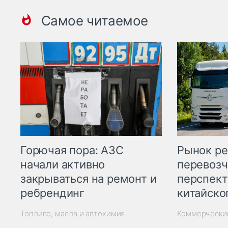
Самое читаемое
Горючая пора: АЗС
Рынок ре
начали активно
перевозч
закрываться на ремонт и
перспект
ребрендинг
китайско
Топливо, масла и автохимия
Коммерчески