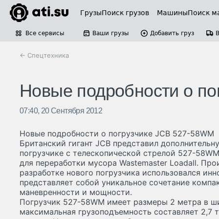
Грузы
Поиск грузов
Машины
Поиск м
Все сервисы
Ваши грузы
Добавить груз
← Спецтехника
Новые подробности о по
07:40, 20 Сентября 2012
Новые подробности о погрузчике JCB 527-58WM
Британский гигант JCB представил дополнитель
погрузчике с телескопической стрелой 527-58WM
для переработки мусора Wastemaster Loadall. Про
разработке нового погрузчика использовался ин
представляет собой уникальное сочетание компа
маневренности и мощности.
Погрузчик 527-58WM имеет размеры 2 метра в ши
максимальная грузоподъемность составляет 2,7 т