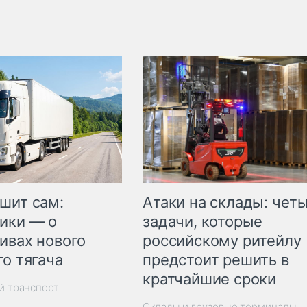
шит сам:
Атаки на склады: чет
ики — о
задачи, которые
ивах нового
российскому ритейлу
го тягача
предстоит решить в
кратчайшие сроки
й транспорт
Склады и грузовые терминалы