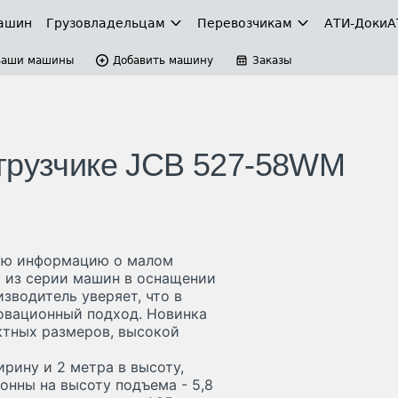
ашин
Грузовладельцам
Перевозчикам
АТИ-Доки
А
Ваши машины
Добавить машину
Заказы
грузчике JCB 527-58WM
ную информацию о малом
 из серии машин в оснащении
изводитель уверяет, что в
новационный подход. Новинка
ктных размеров, высокой
рину и 2 метра в высоту,
онны на высоту подъема - 5,8