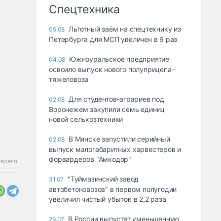
Спецтехника
Льготный заём на спецтехнику из
05.08
Петербурга для МСП увеличен в 6 раз
Южноуральское предприятие
04.08
освоило выпуск нового полуприцепа-
тяжеловоза
Для студентов-аграриев под
02.08
Воронежем закупили семь единиц
новой сельхозтехники
В Минске запустили серийный
02.08
выпуск малогабаритных харвестеров и
форвардеров "Амкодор"
всего.
"Туймазинский завод
31.07
автобетоновозов" в первом полугодии
увеличил чистый убыток в 2,2 раза
В России выпустят уменьшенную
29.07