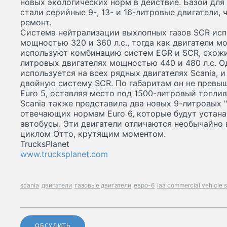
новых экологических норм в действие. Базой для 
стали серийные 9-, 13- и 16-литровые двигатели, 
ремонт.
Система нейтрализации выхлопных газов SCR исп
мощностью 320 и 360 л.с., тогда как двигатели м
используют комбинацию систем EGR и SCR, схожи
литровых двигателях мощностью 440 и 480 л.с. 
используется на всех рядных двигателях Scania, 
двойную систему SCR. По габаритам он не превыш
Euro 5, оставляя место под 1500-литровый топлив
Scania также представила два новых 9-литровых "
отвечающих нормам Euro 6, которые будут устана
автобусы. Эти двигатели отличаются необычайно 
циклом Отто, крутящим моментом.
TrucksPlanet
www.trucksplanet.com
scania
двигатели
газовые двигатели
евро-6
iaa commercial vehicle 
ОБСУДИТЬ