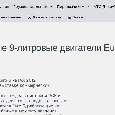
ашин
Грузовладельцам
Перевозчикам
АТИ-Доки
А
Ваши машины
Добавить машину
Заказы
е 9-литровые двигатели Eu
uro 6 на IAA 2012
а выставке коммерческих
ателя - два с системой SCR и
ых двигателя, представленных в
ателя Euro 6, работающих на
ы ближе к моменту введения