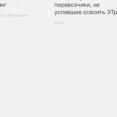
инг
перевозчики, не
успевшие освоить ЭТ
ла и автохимия
Дзен