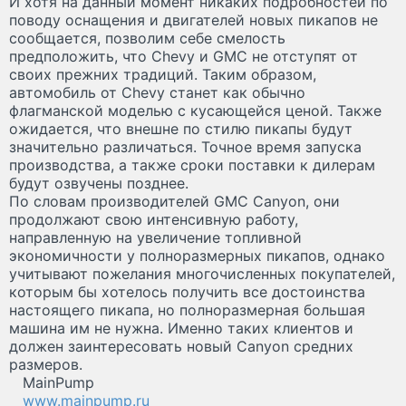
И хотя на данный момент никаких подробностей по
поводу оснащения и двигателей новых пикапов не
сообщается, позволим себе смелость
предположить, что Chevy и GMC не отступят от
своих прежних традиций. Таким образом,
автомобиль от Chevy станет как обычно
флагманской моделью с кусающейся ценой. Также
ожидается, что внешне по стилю пикапы будут
значительно различаться. Точное время запуска
производства, а также сроки поставки к дилерам
будут озвучены позднее.
По словам производителей GMC Canyon, они
продолжают свою интенсивную работу,
направленную на увеличение топливной
экономичности у полноразмерных пикапов, однако
учитывают пожелания многочисленных покупателей,
которым бы хотелось получить все достоинства
настоящего пикапа, но полноразмерная большая
машина им не нужна. Именно таких клиентов и
должен заинтересовать новый Canyon средних
размеров.
MainPump
www.mainpump.ru