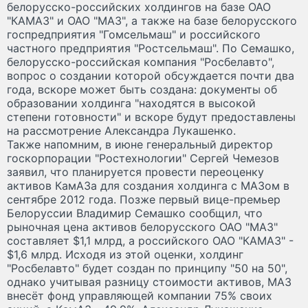
белорусско-российских холдингов на базе ОАО
"КАМАЗ" и ОАО "МАЗ", а также на базе белорусского
госпредприятия "Гомсельмаш" и российского
частного предприятия "Ростсельмаш". По Семашко,
белорусско-российская компания "Росбелавто",
вопрос о создании которой обсуждается почти два
года, вскоре может быть создана: документы об
образовании холдинга "находятся в высокой
степени готовности" и вскоре будут предоставлены
на рассмотрение Александра Лукашенко.
Также напомним, в июне генеральный директор
госкорпорации "Ростехнологии" Сергей Чемезов
заявил, что планируется провести переоценку
активов КамАЗа для создания холдинга с МАЗом в
сентябре 2012 года. Позже первый вице-премьер
Белоруссии Владимир Семашко сообщил, что
рыночная цена активов белорусского ОАО "МАЗ"
составляет $1,1 млрд, а российского ОАО "КАМАЗ" -
$1,6 млрд. Исходя из этой оценки, холдинг
"Росбелавто" будет создан по принципу "50 на 50",
однако учитывая разницу стоимости активов, МАЗ
внесёт фонд управляющей компании 75% своих