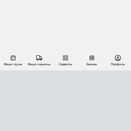
Ваши грузы
Ваши машины
Сервисы
Заказы
Профиль
АВТОМАТИЗАЦИЯ ПЕРЕВОЗОК
Площадки
Заказы
Торги
Тендеры
АТИ-Доки
GPS-мониторинг
АТИ Мессенджер
Цепочки грузов
API ATI.SU