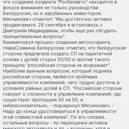
что создание холдинга "Росбелавто" находится в
фокусе внимания не только руководства
Белоруссии, но и зарубежных инвесторов.
Мясникович отметил: "Мы достаточно активно
продвигаемся. 28 сентября я встречаюсь с
Дмитрием Медведевым, чтобы еще раз обсудить
принципиальные вопросы".
Комментируя процесс создания автохолдинга,
главаСовмина Белоруссии отметил, что белорусская
сторона предлагала создать СП на паритетной
основе с долей сторон 50/50 и против такого
принципа "российская сторона не возражает".
Наиболее важным вопросом, который подняла
российская сторона, является проблема
управляемости компанией, чего трудно достичь в
условиях равных долей в СП. "Российская сторона
говорит о сложности в управлении компанией, где
существует пропорция 50 на 50, и
небезосновательно, - подчеркнул Мясникович. -
Надо до конца удостовериться в управляемости
этой совместной компании". По его словам,
остальные вопросы - по переоценке активов
минского автозавода и др. - вторичны, хотя и