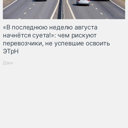
«В последнюю неделю августа
начнётся суета!»: чем рискуют
перевозчики, не успевшие освоить
ЭТрН
Дзен