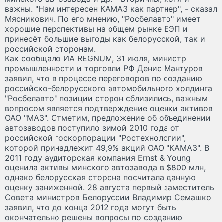
важны. "Нам интересен КАМАЗ как партнер", - сказал
Мясникович. По его мнению, "Росбелавто" имеет
хорошие перспективы на общем рынке ЕЭП и
принесёт большие выгоды как белорусской, так и
российской сторонам.
Как сообщало ИА REGNUM, 31 июля, министр
промышленности и торговли РФ Денис Мантуров
заявил, что в процессе переговоров по созданию
российско-белорусского автомобильного холдинга
"Росбелавто" позиции сторон сблизились, важным
вопросом является подтверждение оценки активов
ОАО "МАЗ". Отметим, предложение об объединении
автозаводов поступило зимой 2010 года от
российской госкорпорации "Ростехнологии",
которой принадлежит 49,9% акций ОАО "КАМАЗ". В
2011 году аудиторская компания Ernst & Young
оценила активы минского автозавода в $800 млн,
однако белорусская сторона посчитала данную
оценку заниженной. 28 августа первый заместитель
Совета министров Белоруссии Владимир Семашко
заявил, что до конца 2012 года могут быть
окончательно решены вопросы по созданию