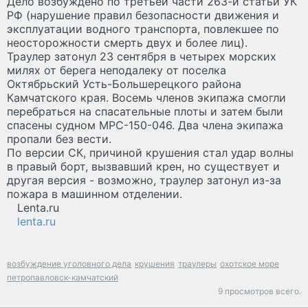
Дело возбуждено по третьей части 263-й статьи УК
РФ (нарушение правил безопасности движения и
эксплуатации водного транспорта, повлекшее по
неосторожности смерть двух и более лиц).
Траулер затонул 23 сентября в четырех морских
милях от берега неподалеку от поселка
Октябрьский Усть-Большерецкого района
Камчатского края. Восемь членов экипажа смогли
перебраться на спасательные плоты и затем были
спасены судном МРС-150-046. Два члена экипажа
пропали без вести.
По версии СК, причиной крушения стал удар волны
в правый борт, вызвавший крен, но существует и
другая версия - возможно, траулер затонул из-за
пожара в машинном отделении.
Lenta.ru
lenta.ru
возбуждение уголовного дела
крушения
траулеры
охотское море
петропавловск-камчатский
9 просмотров всего.