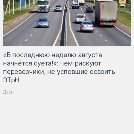
«В последнюю неделю августа
начнётся суета!»: чем рискуют
перевозчики, не успевшие освоить
ЭТрН
Дзен