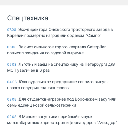
Спецтехника
Экс-директора Онежского тракторного завода в
07.08
Карелии посмертно наградили орденом "Сампо"
За счет сильного второго квартала Caterpillar
06.08
повысил ожидания по годовой выручке
Льготный заём на спецтехнику из Петербурга для
05.08
МСП увеличен в 6 раз
Южноуральское предприятие освоило выпуск
04.08
нового полуприцепа-тяжеловоза
Для студентов-аграриев под Воронежем закупили
02.08
семь единиц новой сельхозтехники
В Минске запустили серийный выпуск
02.08
малогабаритных харвестеров и форвардеров "Амкодор"