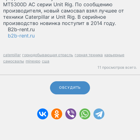
MT5300D AC серии Unit Rig. По сообщению
производителя, новый самосвал взял лучшее от
техники Caterpillar и Unit Rig. В серийное
производство новинка поступит в 2014 году.
B2b-rent.ru
b2b-rent.ru
caterpillar
горнодобывающая отрасль
горная техника
карьерные
самосвалы
minexpo
сша
11 просмотров всего.
ОБСУДИТЬ