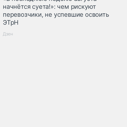
начнётся суета!»: чем рискуют
перевозчики, не успевшие освоить
ЭТрН
Дзен