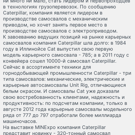
ни много ни мало, стать лидером и первопроходцев
в технологиях грузоперевозок. По сообщению
Caterpillar, компания является лидером в
производстве самосвалов с механическим
приводом, но хочет занять первое место в
производстве самосвалов с электроприводом.
К завоеванию ведущих позиций на рынке карьерных
самосвалов компания Caterpillar шла долго: в 1984
году в Иллинойсе Cat выпустил свою первую
модель карьерного самосвала - 785; а в 2011 году с
конвейера сошел 10000-й самосвал Caterpillar.
Сейчас в ассортименте техники для
горнодобывающей промышленности Caterpillar - три
типа самосвалов: механические, электрические и
карьерные автосамосвалы Unit Rig, отличающиеся
белым окрасом. И самосвалы Cat уже доказали
свою востребованность клиентами, надежность и
продуктивность: по подсчетам компании, только в
августе 2012 года карьерные самосвалы модельного
ряда от 777 до 797 отработали более миллиарда
машиночасов.
На выставке MINExpo компания Caterpillar
представит новинку - 320-тонный самосвал