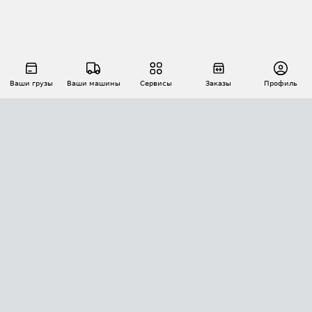
Ваши грузы
Ваши машины
Сервисы
Заказы
Профиль
АВТОМАТИЗАЦИЯ ПЕРЕВОЗОК
Площадки
Заказы
Торги
Тендеры
АТИ-Доки
GPS-мониторинг
АТИ Мессенджер
Цепочки грузов
API ATI.SU
ПОЛЕЗНОЕ
Расчет расстояний
БЕЗОПАСНОСТЬ
Академия ATI.SU
ATI.SU о безопасности
Звезды ATI.SU на вашем сайте