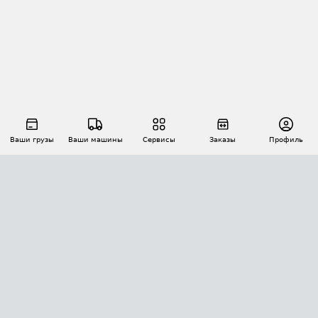
Ваши грузы
Ваши машины
Сервисы
Заказы
Профиль
АВТОМАТИЗАЦИЯ ПЕРЕВОЗОК
Площадки
Заказы
Торги
Тендеры
АТИ-Доки
GPS-мониторинг
АТИ Мессенджер
Цепочки грузов
API ATI.SU
ПОЛЕЗНОЕ