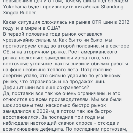
повышениях цен и о том, почему шины под брендом
Yokohama будет производить китайская Shandong
Xingda Rubber.
Какая ситуация сложилась на рынке OTR-шин в 2012
году, и в мире и в США?
В первой половине года рынок оставался
чрезвычайно сильным. Как бы то ни было, мы
прогнозируем спад во второй половине, и в секторе
OE, и на вторичном рынке. Рост американского
рынка несколько замедлился из-за того, что
восточные угольные шахты снизили объемы работы
на фоне необычно теплого лета. Потребление
энергии упало, это сильно ударило по угольному
рынку, что отразилось и на продажах шин.
Дефицит шин все еще сохраняется?
Да, поставки все так же очень ограничены, и это
относится ко всем производителям. Мы все были
шокированы тем, насколько быстро рынок
замедлился в 2009-м, а потом так же быстро
восстановился. За последние три года мы
наблюдали настоящий скачок спроса - отсюда и
возникновение дефицита. По последним прогнозам,