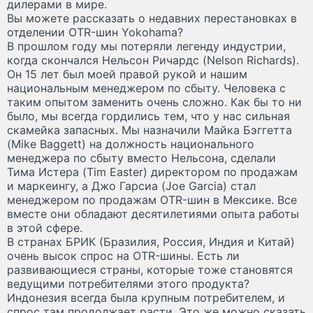
дилерами в мире.
Вы можете рассказать о недавних перестановках в
отделении OTR-шин Yokohama?
В прошлом году мы потеряли легенду индустрии,
когда скончался Нельсон Ричардс (Nelson Richards).
Он 15 лет был моей правой рукой и нашим
национальным менеджером по сбыту. Человека с
таким опытом заменить очень сложно. Как бы то ни
было, мы всегда гордились тем, что у нас сильная
скамейка запасных. Мы назначили Майка Бэггетта
(Mike Baggett) на должность национального
менеджера по сбыту вместо Нельсона, сделали
Тима Истера (Tim Easter) директором по продажам
и маркеингу, а Джо Гарсиа (Joe Garcia) стал
менеджером по продажам OTR-шин в Мексике. Все
вместе они обладают десятилетиями опыта работы
в этой сфере.
В странах БРИК (Бразилия, Россия, Индия и Китай)
очень высок спрос на OTR-шины. Есть ли
развивающиеся страны, которые тоже становятся
ведущими потребителями этого продукта?
Индонезия всегда была крупным потребителем, и
спрос там продолжает расти. Это же можно сказать