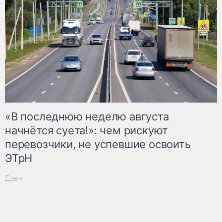
«В последнюю неделю августа
начнётся суета!»: чем рискуют
перевозчики, не успевшие освоить
ЭТрН
Дзен