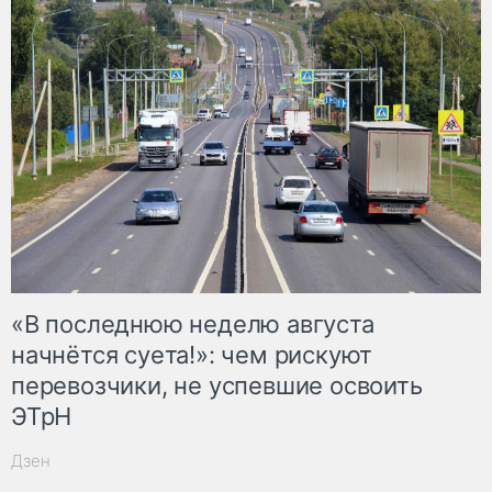
«В последнюю неделю августа
начнётся суета!»: чем рискуют
перевозчики, не успевшие освоить
ЭТрН
Дзен