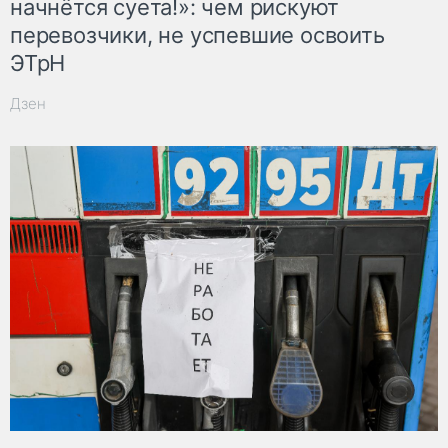
начнётся суета!»: чем рискуют
перевозчики, не успевшие освоить
ЭТрН
Дзен