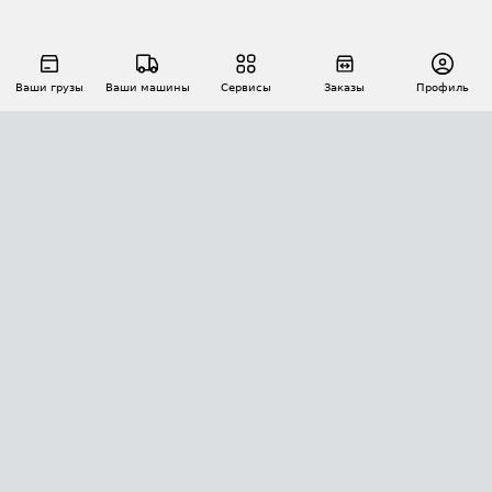
Ваши грузы
Ваши машины
Сервисы
Заказы
Профиль
АВТОМАТИЗАЦИЯ ПЕРЕВОЗОК
Площадки
Заказы
Торги
Тендеры
АТИ-Доки
GPS-мониторинг
АТИ Мессенджер
Цепочки грузов
API ATI.SU
ПОЛЕЗНОЕ
Расчет расстояний
БЕЗОПАСНОСТЬ
Академия ATI.SU
ATI.SU о безопасности
Звезды ATI.SU на вашем сайте
КОНТАКТЫ И ТАРИФЫ
Памятка по проверке контрагентов
Индекс ATI.SU FTL РФ
О системе ATI.SU