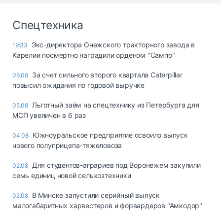
Спецтехника
Экс-директора Онежского тракторного завода в
19:33
Карелии посмертно наградили орденом "Сампо"
За счет сильного второго квартала Caterpillar
06.08
повысил ожидания по годовой выручке
Льготный заём на спецтехнику из Петербурга для
05.08
МСП увеличен в 6 раз
Южноуральское предприятие освоило выпуск
04.08
нового полуприцепа-тяжеловоза
Для студентов-аграриев под Воронежем закупили
02.08
семь единиц новой сельхозтехники
В Минске запустили серийный выпуск
02.08
малогабаритных харвестеров и форвардеров "Амкодор"