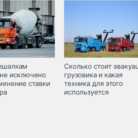
Сколько стоит эвакуа
ешалкам
грузовика и какая
не исключено
техника для этого
менение ставки
используется
ра