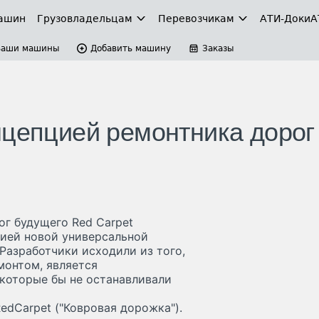
ашин
Грузовладельцам
Перевозчикам
АТИ-Доки
А
Ваши машины
Добавить машину
Заказы
нцепцией ремонтника дорог
ог будущего Red Carpet
ией новой универсальной
Разработчики исходили из того,
монтом, является
которые бы не останавливали
dCarpet ("Ковровая дорожка").