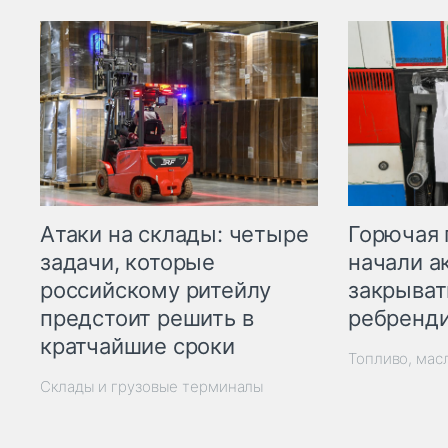
Горючая 
Атаки на склады: четыре
начали а
задачи, которые
закрыват
российскому ритейлу
ребренд
предстоит решить в
кратчайшие сроки
Топливо, мас
Склады и грузовые терминалы