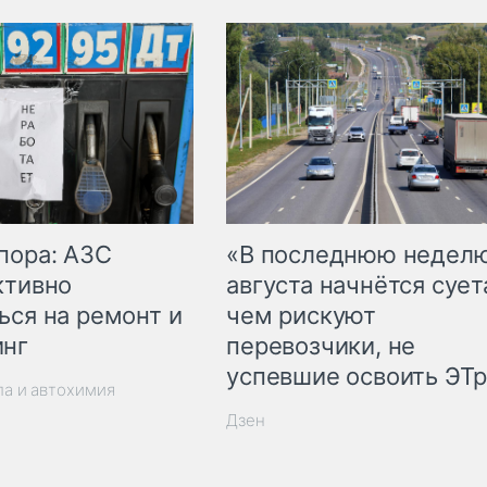
пора: АЗС
«В последнюю недел
ктивно
августа начнётся суета
ься на ремонт и
чем рискуют
инг
перевозчики, не
успевшие освоить ЭТ
ла и автохимия
Дзен