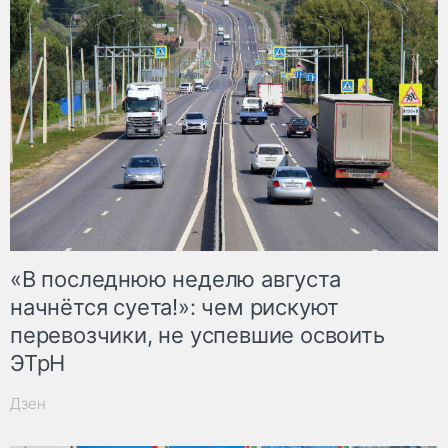
«В последнюю неделю августа
начнётся суета!»: чем рискуют
перевозчики, не успевшие освоить
ЭТрН
Дзен