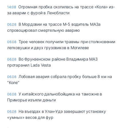
Огромная пробка скопилась на трассе «Кола» из-
14:08
за аварии с фурой в Ленобласти
В Мордовии на трассе М-5 водитель МАЗа
06.08
спровоцировал смертельную аварию
Трое человек получили травмы при столкновении
06.08
легковушки и двух грузовиков в Могилеве
Во Фрунзенском районе Владимира МАЗ
06.08
протаранил Lada Vesta
Лобовая авария собрала пробку больше 8 км на
06.08
"Коле"
У китайского дальнобойщика на таможне в
06.08
Приморье изъяли деньги
Ha въeздax в Улaн-Удэ зaвepшaют ycтaнoвкy
06.08
«yмныx» вecoв для фyp