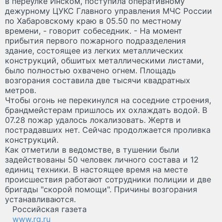
в переулке Инском, поступила оперативному
дежурному ЦУКС Главного управления МЧС России
по Хабаровскому краю в 05.50 по местному
времени, - говорит собеседник. - На момент
прибытия первого пожарного подразделения
здание, состоящее из легких металлических
конструкций, обшитых металлическими листами,
было полностью охвачено огнем. Площадь
возгорания составила две тысячи квадратных
метров.
Чтобы огонь не перекинулся на соседние строения,
брандмейстерам пришлось их охлаждать водой. В
07.28 пожар удалось локализовать. Жертв и
пострадавших нет. Сейчас продолжается проливка
конструкций.
Как отметили в ведомстве, в тушении были
задействованы 50 человек личного состава и 12
единиц техники. В настоящее время на месте
происшествия работают сотрудники полиции и две
бригады "скорой помощи". Причины возгорания
устанавливаются.
Российская газета
www.rg.ru