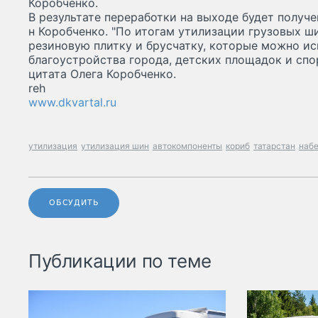
Коробченко.
В результате переработки на выходе будет получе
н Коробченко. "По итогам утилизации грузовых ш
резиновую плитку и брусчатку, которые можно ис
благоустройства города, детских площадок и спор
цитата Олега Коробченко.
reh
www.dkvartal.ru
утилизация
утилизация шин
автокомпоненты
кориб
татарстан
наб
ОБСУДИТЬ
Публикации по теме