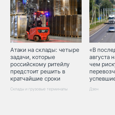
Атаки на склады: четыре
«В посл
задачи, которые
августа н
российскому ритейлу
чем рис
предстоит решить в
перевозч
кратчайшие сроки
успевшие
Склады и грузовые терминалы
Дзен