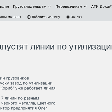
ашин
Грузовладельцам
Перевозчикам
АТИ-Доки
А
Ваши машины
Добавить машину
Заказы
пустят линии по утилизаци
ции грузовиков
уску завод по утилизации
"Кориб" уже работает линия
 7 линий по разным
 черного металла, цветного
ектор предприятия Олег