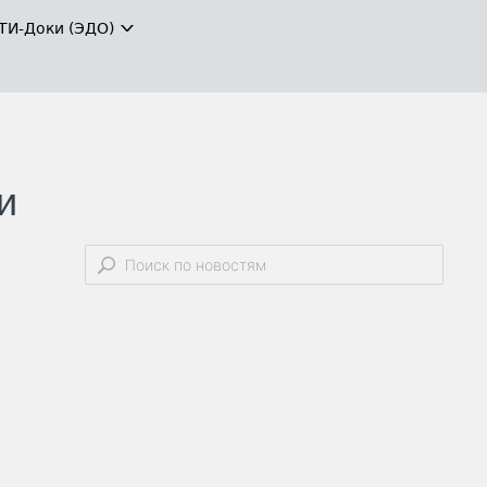
ТИ-Доки (ЭДО)
и