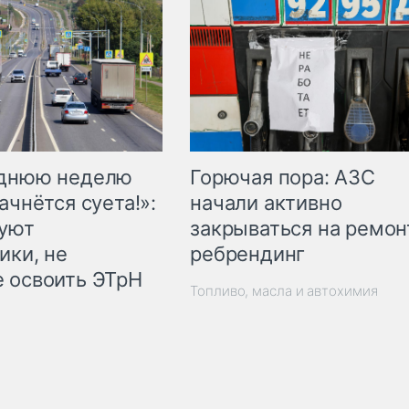
Горючая пора: АЗС
еднюю неделю
начали активно
ачнётся суета!»:
закрываться на ремон
куют
ребрендинг
ики, не
 освоить ЭТрН
Топливо, масла и автохимия