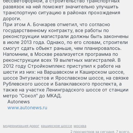
бессветофорной, а строительство транспортных
развязок на ней поможет значительно улучшить
транспортную ситуацию в районах прохождения
дороги.
При этом А. Бочкарев отметил, что согласно
государственному контракту, все работы по
реконструкции магистрали должны быть закончены
в июле 2013 года. Однако, по его словам, строители
смогут сдать объект раньше, чем планировалось.
Напомним, в Москве реализуется программа по
реконструкции всех 19 вылетных магистралей. В
2012 году Стройкомплекс приступил к работе на
шести из них: на Варшавском и Каширском шоссе,
шоссе Энтузиастов и Ярославском шоссе, на связке
Рублевского шоссе и Балаклавского проспекта, а
также на участке Ленинградского шоссе от станции
метро "Сокол" до МКАД.
Autonews
www.autonews.ru
модернизация дорог
каширское шоссе
москва
2 просмотров за сегодня,
7 всего.