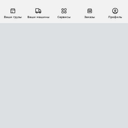
Ваши грузы
Ваши машины
Сервисы
Заказы
Профиль
АВТОМАТИЗАЦИЯ ПЕРЕВОЗОК
Площадки
Заказы
Торги
Тендеры
АТИ-Доки
GPS-мониторинг
АТИ Мессенджер
Цепочки грузов
API ATI.SU
ПОЛЕЗНОЕ
Расчет расстояний
БЕЗОПАСНОСТЬ
Академия ATI.SU
ATI.SU о безопасности
Звезды ATI.SU на вашем сайте
КОНТАКТЫ И ТАРИФЫ
Памятка по проверке контрагентов
Индекс ATI.SU FTL РФ
О системе ATI.SU
Светофор+
Средние ставки
ИНФОРМАЦИЯ