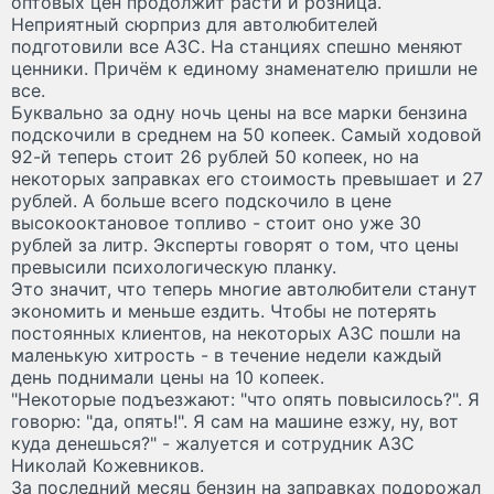
оптовых цен продолжит расти и розница.
Неприятный сюрприз для автолюбителей
подготовили все АЗС. На станциях спешно меняют
ценники. Причём к единому знаменателю пришли не
все.
Буквально за одну ночь цены на все марки бензина
подскочили в среднем на 50 копеек. Самый ходовой
92-й теперь стоит 26 рублей 50 копеек, но на
некоторых заправках его стоимость превышает и 27
рублей. А больше всего подскочило в цене
высокооктановое топливо - стоит оно уже 30
рублей за литр. Эксперты говорят о том, что цены
превысили психологическую планку.
Это значит, что теперь многие автолюбители станут
экономить и меньше ездить. Чтобы не потерять
постоянных клиентов, на некоторых АЗС пошли на
маленькую хитрость - в течение недели каждый
день поднимали цены на 10 копеек.
"Некоторые подъезжают: "что опять повысилось?". Я
говорю: "да, опять!". Я сам на машине езжу, ну, вот
куда денешься?" - жалуется и сотрудник АЗС
Николай Кожевников.
За последний месяц бензин на заправках подорожал