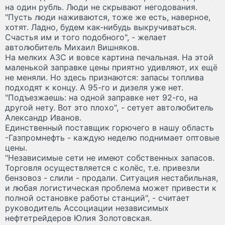
на один рубль. Люди не скрывают негодования.
"Пусть люди наживаются, тоже же есть, наверное,
хотят. Ладно, будем как-нибудь выкручиваться.
Счастья им и того подобного", - желает
автолюбитель Михаил Вишняков.
На мелких АЗС и вовсе картина печальная. На этой
маленькой заправке цены приятно удивляют, их ещё
не меняли. Но здесь признаются: запасы топлива
подходят к концу. А 95-го и дизеля уже нет.
"Подъезжаешь: на одной заправке нет 92-го, на
другой нету. Вот это плохо", - сетует автолюбитель
Александр Иванов.
Единственный поставщик горючего в нашу область
-Газпромнефть - каждую неделю поднимает оптовые
цены.
"Независимые сети не имеют собственных запасов.
Торговля осуществляется с колёс, т.е. привезли
бензовоз - слили - продали. Ситуация нестабильная,
и любая логистическая проблема может привести к
полной остановке работы станций", - считает
руководитель Ассоциации независимых
нефтетрейдеров Юлия Золотовская.