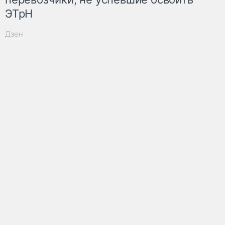
ЭТрН
Дзен