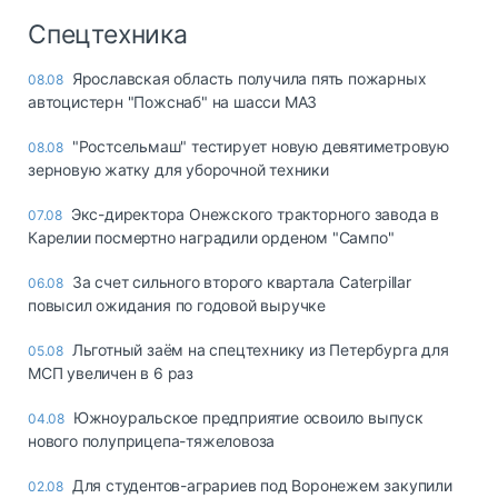
Спецтехника
Ярославская область получила пять пожарных
08.08
автоцистерн "Пожснаб" на шасси МАЗ
"Ростсельмаш" тестирует новую девятиметровую
08.08
зерновую жатку для уборочной техники
Экс-директора Онежского тракторного завода в
07.08
Карелии посмертно наградили орденом "Сампо"
За счет сильного второго квартала Caterpillar
06.08
повысил ожидания по годовой выручке
Льготный заём на спецтехнику из Петербурга для
05.08
МСП увеличен в 6 раз
Южноуральское предприятие освоило выпуск
04.08
нового полуприцепа-тяжеловоза
Для студентов-аграриев под Воронежем закупили
02.08