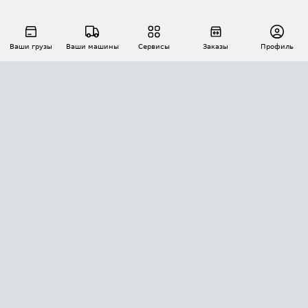
Ваши грузы
Ваши машины
Сервисы
Заказы
Профиль
АВТОМАТИЗАЦИЯ ПЕРЕВОЗОК
Площадки
Заказы
Торги
Тендеры
АТИ-Доки
GPS-мониторинг
АТИ Мессенджер
Цепочки грузов
API ATI.SU
ПОЛЕЗНОЕ
Расчет расстояний
БЕЗОПАСНОСТЬ
Академия ATI.SU
ATI.SU о безопасности
Звезды ATI.SU на вашем сайте
КОНТАКТЫ И ТАРИФЫ
Памятка по проверке контрагентов
Индекс ATI.SU FTL РФ
О системе ATI.SU
Светофор+
Средние ставки
ИНФОРМАЦИЯ