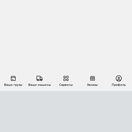
Ваши грузы
Ваши машины
Сервисы
Заказы
Профиль
АВТОМАТИЗАЦИЯ ПЕРЕВОЗОК
Площадки
Заказы
Торги
Тендеры
АТИ-Доки