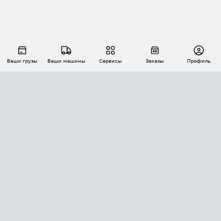
Ваши грузы
Ваши машины
Сервисы
Заказы
Профиль
АВТОМАТИЗАЦИЯ ПЕРЕВОЗОК
Площадки
Заказы
Торги
Тендеры
АТИ-Доки
GPS-мониторинг
АТИ Мессенджер
Цепочки грузов
API ATI.SU
ПОЛЕЗНОЕ
Расчет расстояний
БЕЗОПАСНОСТЬ
Академия ATI.SU
ATI.SU о безопасности
Звезды ATI.SU на вашем сайте