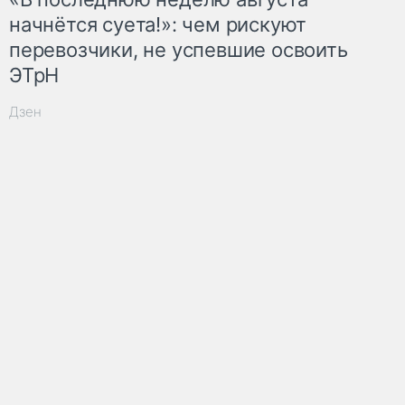
начнётся суета!»: чем рискуют
перевозчики, не успевшие освоить
ЭТрН
Дзен