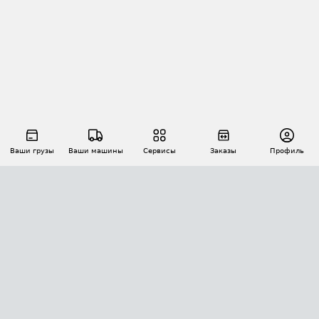
Ваши грузы
Ваши машины
Сервисы
Заказы
Профиль
АВТОМАТИЗАЦИЯ ПЕРЕВОЗОК
Площадки
Заказы
Торги
Тендеры
АТИ-Доки
GPS-мониторинг
АТИ Мессенджер
Цепочки грузов
API ATI.SU
ПОЛЕЗНОЕ